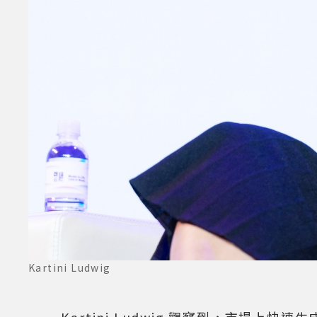
Kartini Ludwig
Kartini Ludwig 觀察到，市場上