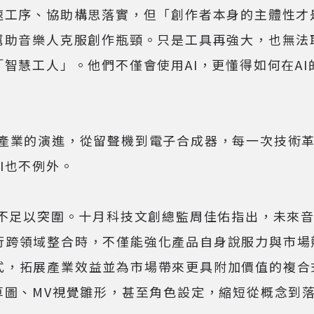
工序、協助構思落實，但「創作者本身的主體性才是最
何幫助音樂人克服創作瓶頸。只是工具再強大，也無
「智慧工人」。他們不僅會使用AI，更懂得如何在A
業的演進，從留聲機到電子合成器，每一次技術革
I也不例外。
足以突圍。十月科技文創總監周佳佑指出，未來音樂
行跨領域整合時，不僅能強化產品自身說服力與市場
式，拓展產業效益並為市場帶來更具附加價值的複合
草圖、MV視覺雛形，甚至角色設定，縮短從概念到