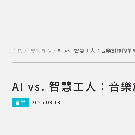
跳
到
主
要
內
容
區
塊
首頁
專文專區
AI vs. 智慧工人：音樂創作的
分享到我的Facebook
分享到我的Twitter
分享到Line
複製網址
AI vs. 智慧工人：
音樂
2025.09.19
小字級
中字級
大字級