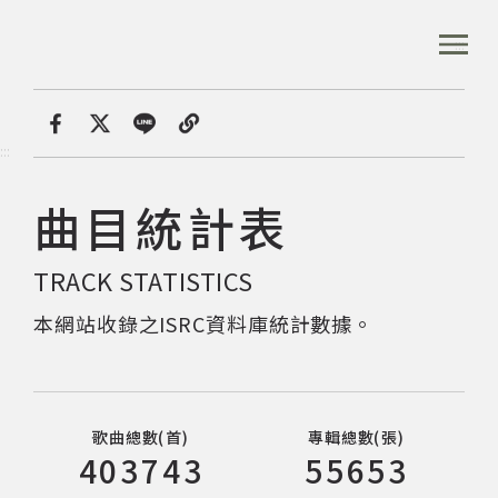
跳
到
:::
全站搜尋
主
要
內
首頁
容
首頁
分享
:::
區
塊
曲目統計表
音樂資料庫
TRACK STATISTICS
音樂人口述歷史
本網站收錄之ISRC資料庫統計數據。
數位典藏
臺灣流行音樂資料庫迄今已收集
歌曲總數
(首)
專輯總數
(張)
專文專區
首
張
403743
55653