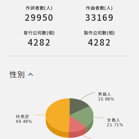
作詞者數
(人)
作曲者數
(人)
網站導覽
人
人
29950
33169
關於資料庫
發行公司數
(個)
製作公司數
(個)
個
個
4282
4282
音樂空間
音樂獎項
性別
(點擊開啟/收合以下內容)
組織協會
男藝人
男藝人
15.88%
15.88%
曲目統計表
待查證
待查證
臺北流行音樂中心
女藝人
女藝人
49.48%
49.48%
21.71%
21.71%
隱私權保護政策