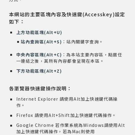
網站導覽
本網站的主要區塊內容及快速鍵(Accesskey)設定
如下：
關於資料庫
上方功能區塊(Alt+U)
站內查詢區(Alt+S)
：站內關鍵字查詢。
音樂空間
中央內容區塊(Alt+C)
：為本站主要內容區，點選任
一連結之後，其所有內容都會呈現在本區。
音樂獎項
下方功能區塊(Alt+Z)
組織協會
各瀏覽器快速鍵操作說明：
曲目統計表
Internet Explorer 請使用Alt加上快速鍵代碼操
作。
臺北流行音樂中心
Firefox 請使用Alt+Shift加上快速鍵代碼操作。
Google Chrome 若作業系統為Windows請使用Alt
加上快速鍵代碼操作，若為Mac則使用
隱私權保護政策