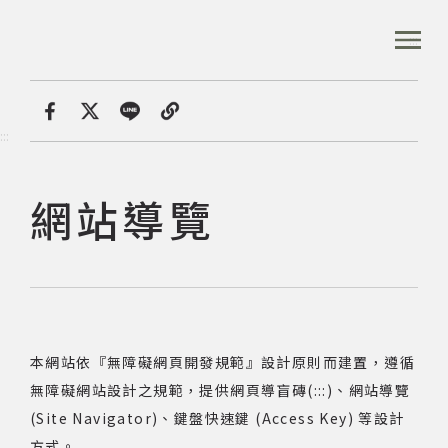
跳
到
:::
全站搜尋
主
要
內
首頁
網站導覽
容
首頁
分享
:::
區
塊
音樂資料庫
網站導覽
音樂人口述歷史
數位典藏
本網站依『無障礙網頁開發規範』設計原則而建置，遵循
無障礙網站設計之規範，提供網頁導盲磚(:::)、網站導覽
專文專區
(Site Navigator)、鍵盤快速鍵 (Access Key) 等設計
方式。