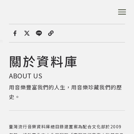
跳
到
:::
全站搜尋
主
要
內
首頁
關於資料庫
容
首頁
分享
:::
區
塊
關於資料庫
音樂資料庫
ABOUT US
音樂人口述歷史
用音樂豐富我們的人生，用音樂珍藏我們的歷
史。
數位典藏
專文專區
臺灣流行音樂資料庫總目錄建置案為配合文化部於2009