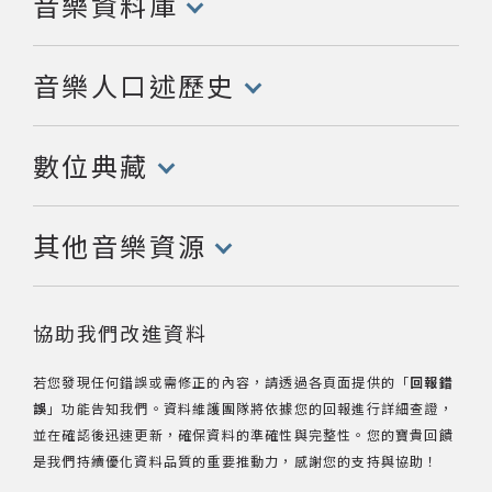
音樂資料庫
(點擊開啟/收合以下內容)
著作權及免責聲明
音樂人口述歷史
(點擊開啟/收合以下內容)
數位典藏
(點擊開啟/收合以下內容)
其他音樂資源
(點擊開啟/收合以下內容)
協助我們改進資料
若您發現任何錯誤或需修正的內容，請透過各頁面提供的「
回報錯
誤
」功能告知我們。資料維護團隊將依據您的回報進行詳細查證，
並在確認後迅速更新，確保資料的準確性與完整性。您的寶貴回饋
是我們持續優化資料品質的重要推動力，感謝您的支持與協助！