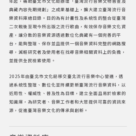
年起，補助臺北市文化局辦理「臺灣流行音樂文物普查及
典藏內容先期規劃」之成果基礎上，擴大建立臺灣流行音
網站導覽
樂資料庫總目錄。目的為有計畫性及系統性的整合從臺灣
二次戰後至現今所出版之流行歌曲，有效保存音樂文化資
關於資料庫
產，讓分散的音樂資源透過數位化典藏有一個完善的平
台，能夠整理、保存並且提供一個音樂資料完整的網路搜
音樂空間
尋，減輕研究者及使用者在找尋音樂相關資料上的負擔，
並提供全民檢索使用。
音樂獎項
2025年由臺北市文化局移交臺北流行音樂中心營運，透
組織協會
過系統性整理、數位化並持續更新臺灣流行音樂資料，以
近用性、權威性、普及性為目標，建立全面且易於檢索的
曲目統計表
知識庫，為研究者、音樂工作者和大眾提供可靠的資訊來
源，促進臺灣音樂文化的傳承與創新。
臺北流行音樂中心
隱私權保護政策