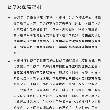
智慧財產權聲明
一、臺灣流行音樂資料庫（下稱「本網站」）之軟體或程式、登載
影音暨平面內容，包含但不限於音樂著作（詞曲）、聲音（含
人聲或音訊之錄音著作）、文字、美術圖片、攝影、視聽影
像、網站架構之電腦程式等著作、檔案或資訊，
均由臺北流行
音樂中心（下稱「本中心」）或權利人依法擁有著作權及肖像
權（包含人名、聲音或影像）、商業名稱或商標權等相關權
利。
二、本網站僅供使用者檢索音樂曲目或音樂展演場地空間資訊、數
位典藏之平台使用，除基於
政府機關立法或行政目的之必要、
善意宣傳或非商業之合理使用
（如教育、典藏、報導、研究、
非營利之個人或家庭使用）或
經本中心或權利人之同意或授權
利用
之外，任何人不得逕行公開發表、重製、改作、公開演
出、公開播送、公開傳輸、散布、發行、進行還原工程、解編
或反向組譯等任何利用行為，或以歪曲、割裂、竄改或其他方
法改變本網站內容、形式或名目致損害本中心或權利人之名譽
或權利，亦不得將本網站內容以自己或第三人之名義註冊商