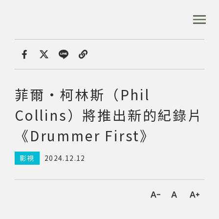
跳
到
:::
全站搜尋
主
要
內
首頁
專文專區
菲爾·柯林斯（Phil Collins）將
容
首頁
分享
區
塊
菲爾·柯林斯（Phil
音樂資料庫
Collins）將推出新的紀錄片
音樂人口述歷史
《Drummer First》
影視
2024.12.12
數位典藏
專文專區
字