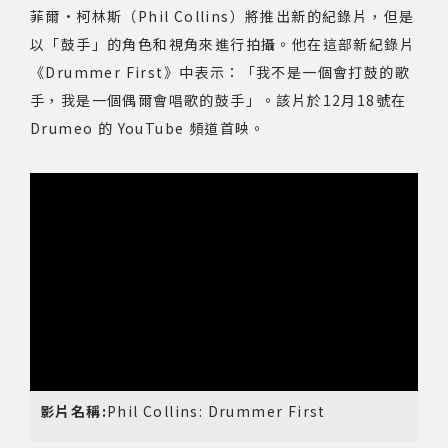
菲爾·柯林斯（Phil Collins）將推出新的紀錄片，但是
網站導覽
以「鼓手」的角色和視角來進行拍攝。他在這部新紀錄片
《Drummer First》中表示：「我不是一個會打鼓的歌
關於資料庫
手，我是一個偶爾會唱歌的鼓手」。該片於12月18號在
Drumeo 的 YouTube 頻道首映。
音樂空間
音樂獎項
組織協會
曲目統計表
臺北流行音樂中心
影片名稱:
Phil Collins: Drummer First
隱私權保護政策