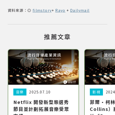
資料來源：◎
filmstory
+
Rayo
+
Dailymail
推薦文章
分類:
音樂
日期:
2025.07.10
分類:
影視
日期:
2024
Netflix 開發新型態選秀
菲爾·柯林
節目並計劃拓展音樂受眾
Collin