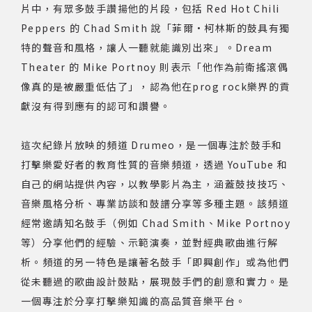
片中，有眾多鼓手讚揚他的片段，包括 Red Hot Chili
Peppers 的 Chad Smith 說「菲爾·柯林斯的鼓具有獨
特的聲音和風格，讓人一聽就能識別出來」。Dream
Theater 的 Mike Portnoy 則表示「他作為前衛搖滾偶
像真的是被嚴重低估了」，認為他在prog rock樂界的貢
獻沒有得到應有的認可和讚譽。
這次紀錄片放映的頻道
Drumeo
，
是一個專注於鼓手和
打擊樂愛好者的教育性質的音樂頻道，透過 YouTube 和
自己的網站提供內容，以教學影片為主，涵蓋鼓技技巧、
音樂風格分析、專業訪談和鼓譜分享等多種主題。該頻道
經常邀請知名鼓手（例如 Chad Smith、Mike Portnoy
等）分享他們的經驗、示範演奏，並對經典歌曲進行解
析。頻道的另一特色是讓著名鼓手「即興創作」或為他們
從未聽過的歌曲設計鼓點，展現鼓手們的創意和實力。是
一個專注於分享打擊樂知識的高品質音樂平台。