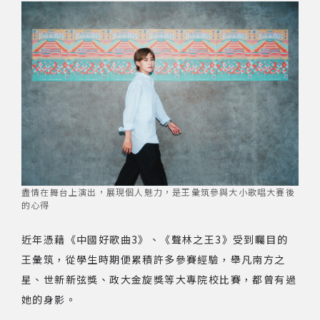
網站導覽
關於資料庫
音樂空間
音樂獎項
組織協會
盡情在舞台上演出，展現個人魅力，是王彙筑參與大小歌唱大賽後
的心得
曲目統計表
近年憑藉《中國好歌曲3》、《聲林之王3》受到矚目的
王彙筑，從學生時期便累積許多參賽經驗，舉凡南方之
臺北流行音樂中心
星、世新新弦獎、政大金旋獎等大專院校比賽，都曾有過
她的身影。
隱私權保護政策