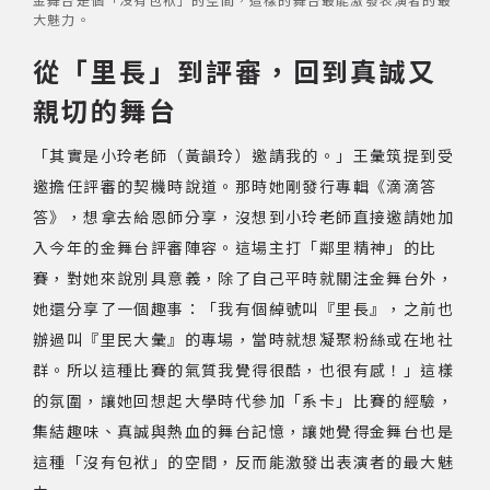
大魅力。
從「里長」到評審，回到真誠又
親切的舞台
「其實是小玲老師（黃韻玲）邀請我的。」王彙筑提到受
邀擔任評審的契機時說道。那時她剛發行專輯《滴滴答
答》，想拿去給恩師分享，沒想到小玲老師直接邀請她加
入今年的金舞台評審陣容。這場主打「鄰里精神」的比
賽，對她來說別具意義，除了自己平時就關注金舞台外，
她還分享了一個趣事：「我有個綽號叫『里長』，之前也
辦過叫『里民大彙』的專場，當時就想凝聚粉絲或在地社
群。所以這種比賽的氣質我覺得很酷，也很有感！」這樣
的氛圍，讓她回想起大學時代參加「系卡」比賽的經驗，
集結趣味、真誠與熱血的舞台記憶，讓她覺得金舞台也是
這種「沒有包袱」的空間，反而能激發出表演者的最大魅