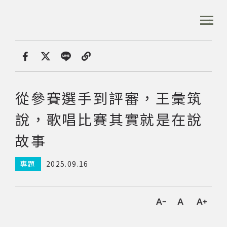
跳
到
:::
全站搜尋
主
要
內
首頁
專文專區
從參賽選手到評審，王彙筑說，歌
容
首頁
分享
區
塊
從參賽選手到評審，王彙筑
音樂資料庫
說，歌唱比賽其實就是在說
音樂人口述歷史
故事
專題
2025.09.16
數位典藏
專文專區
字