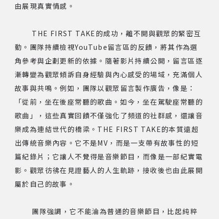
由展現真實情感。
THE FIRST TAKE的成功，離不開與觀眾的緊密互
動。團隊持續檢視YouTube留言區的反饋，將其作為選
角參考與企劃更新的依據。隨著影片持續公開，留言區逐
漸轉變為觀眾傾訴自身經驗與內心感受的場域，充滿個人
故事與共鳴。例如，團隊以觀眾留言製作廣告，像是：
「從前，坐在後座常聽的歌曲。如今，坐在駕駛座常聽的
歌曲」，這些真實回饋不僅強化了頻道的社群感，還讓音
樂成為連結世代的橋梁。THE FIRST TAKE的本質遠超
出傳統音樂內容。它不是MV，而是一支帶有故事性的短
篇紀錄片；它讓人不覺得是音樂節目，而像是一部紀實電
影。觀眾彷彿在見證藝人的人生軌跡，接收後也由此展開
屬於自己的故事。
團隊強調，它不能淪為普通的音樂節目，比起純粹