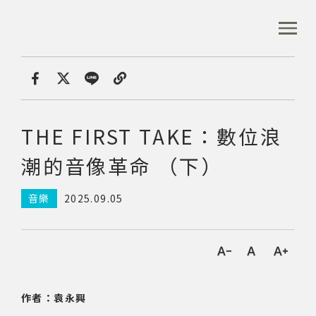
跳
到
:::
全站搜尋
主
要
內
首頁
專文專區
THE FIRST TAKE：數位浪潮
容
首頁
分享
區
塊
THE FIRST TAKE：數位浪
音樂資料庫
潮的音像革命 （下）
音樂人口述歷史
音樂
2025.09.05
數位典藏
字
專文專區
作者：袁永興