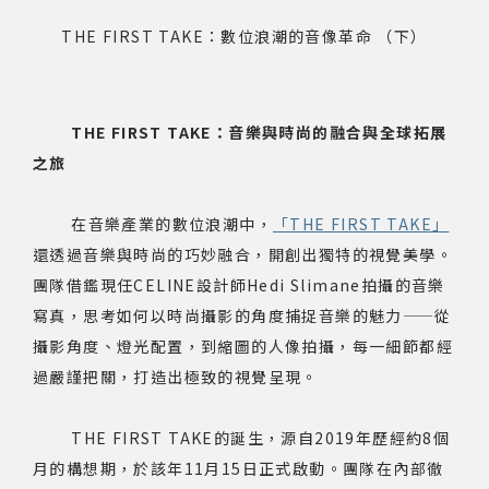
THE FIRST TAKE：數位浪潮的音像革命 （下）
網站導覽
關於資料庫
THE FIRST TAKE：音樂與時尚的融合與全球拓展
之旅
音樂空間
在音樂產業的數位浪潮中，
「THE FIRST TAKE」
音樂獎項
還透過音樂與時尚的巧妙融合，開創出獨特的視覺美學。
團隊借鑑現任CELINE設計師Hedi Slimane拍攝的音樂
組織協會
寫真，思考如何以時尚攝影的角度捕捉音樂的魅力——從
攝影角度、燈光配置，到縮圖的人像拍攝，每一細節都經
曲目統計表
過嚴謹把關，打造出極致的視覺呈現。
臺北流行音樂中心
THE FIRST TAKE的誕生，源自2019年歷經約8個
月的構想期，於該年11月15日正式啟動。團隊在內部徹
隱私權保護政策