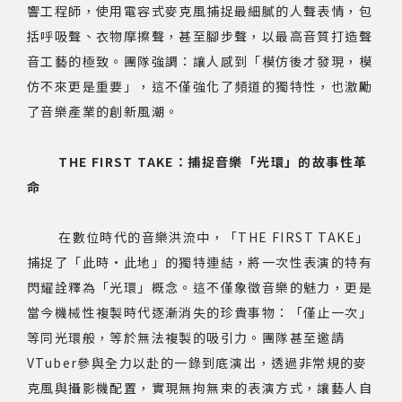
響工程師，使用電容式麥克風捕捉最細膩的人聲表情，包
括呼吸聲、衣物摩擦聲，甚至腳步聲，以最高音質打造聲
音工藝的極致。團隊強調：讓人感到「模仿後才發現，模
仿不來更是重要」，這不僅強化了頻道的獨特性，也激勵
了音樂產業的創新風潮。
THE FIRST TAKE：捕捉音樂「光環」的故事性革
命
在數位時代的音樂洪流中，「THE FIRST TAKE」
捕捉了「此時·此地」的獨特連結，將一次性表演的特有
閃耀詮釋為「光環」概念。這不僅象徵音樂的魅力，更是
當今機械性複製時代逐漸消失的珍貴事物：「僅止一次」
等同光環般，等於無法複製的吸引力。團隊甚至邀請
VTuber參與全力以赴的一錄到底演出，透過非常規的麥
克風與攝影機配置，實現無拘無束的表演方式，讓藝人自