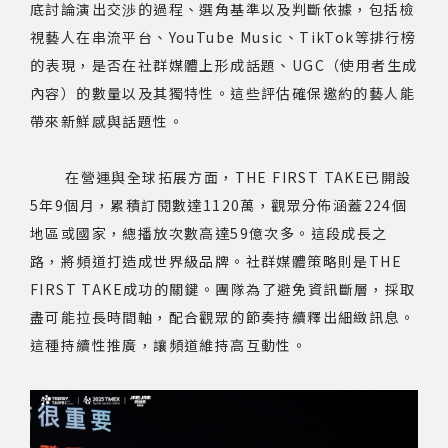
底討論演出交渉的過程、選角基準以及判斷依據，包括檢
視藝人在串流平台、YouTube Music、TikTok等排行榜
著作權及免責聲明
的表現，是否在社群媒體上形成話題、UGC（使用者生成
內容）的數量以及其獨特性。這些評估確保邀約的藝人能
帶來新鮮感與話題性。
在營運與全球拓展方面，THE FIRST TAKE已開設
5年9個月，累積訂閱數達1120萬，觀眾分佈涵蓋224個
地區或國家，總播放次數高達59億次多。這段成長之
路，將頻道打造成世界級品牌。社群媒體策略則是THE
FIRST TAKE成功的關鍵。團隊為了避免資訊斷層，採取
盡可能拉長時間軸，配合觀眾的節奏持續釋出細緻訊息。
這種持續性推廣，讓頻道維持高互動性。