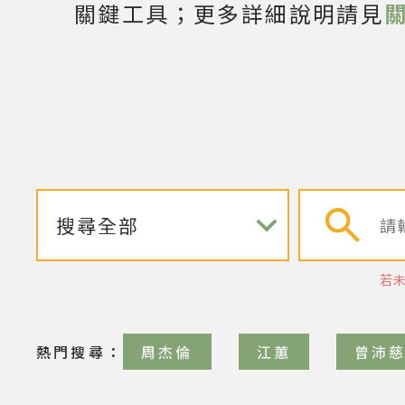
關鍵工具；更多詳細說明請見
若
音樂人
熱門
搜尋：
周杰倫
江蕙
曾沛