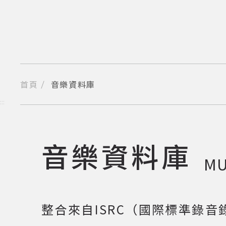
跳
到
主
要
內
容
區
塊
首頁
音樂資料庫
分享到我的Facebook
分享到我的Twitter
分享到Line
複製網址
:::
音樂資料庫
MU
整合來自ISRC（國際標準錄