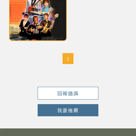
網站導覽
關於資料庫
鈕大可老師幼稚園時期之大頭照
音樂空間
1
音樂獎項
組織協會
回報錯誤
曲目統計表
我要推薦
臺北流行音樂中心
:::
隱私權保護政策