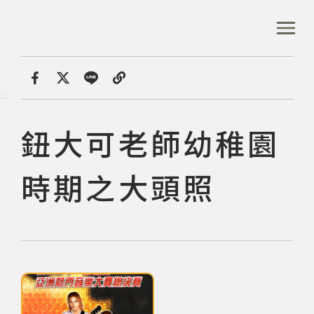
跳
到
:::
全站搜尋
主
要
內
首頁
數位典藏
鈕大可老師幼稚園時期之大頭照
容
首頁
分享
:::
區
塊
鈕大可老師幼稚園
音樂資料庫
時期之大頭照
音樂人口述歷史
數位典藏
點擊下列圖片後，可使用鍵盤Tab鍵切換上一張、下一張及關閉按鈕，
專文專區