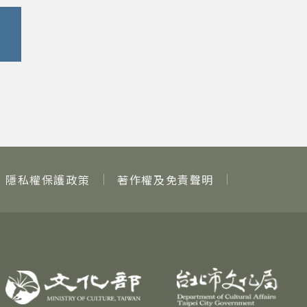
隱私權保護政策
著作權及免責聲明