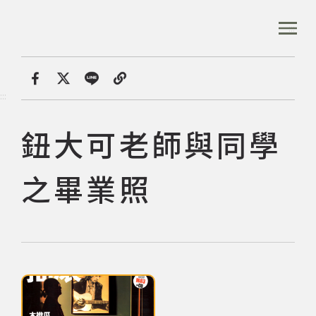
跳
到
:::
全站搜尋
主
要
內
首頁
數位典藏
鈕大可老師與同學之畢業照
容
首頁
分享
:::
區
塊
鈕大可老師與同學
音樂資料庫
之畢業照
音樂人口述歷史
數位典藏
點擊下列圖片後，可使用鍵盤Tab鍵切換上一張、下一張及關閉按鈕，
專文專區