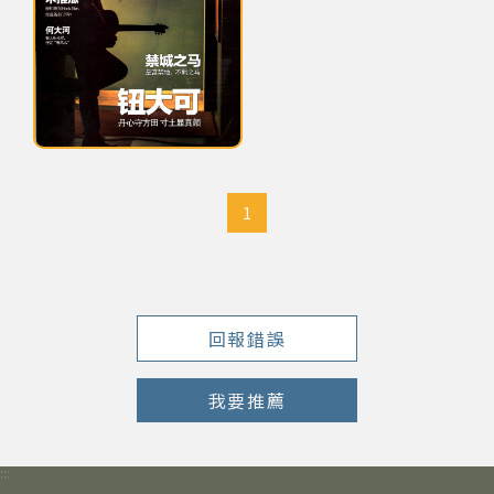
網站導覽
關於資料庫
鈕大可老師與同學之畢業照
音樂空間
1
音樂獎項
組織協會
回報錯誤
曲目統計表
我要推薦
臺北流行音樂中心
:::
隱私權保護政策