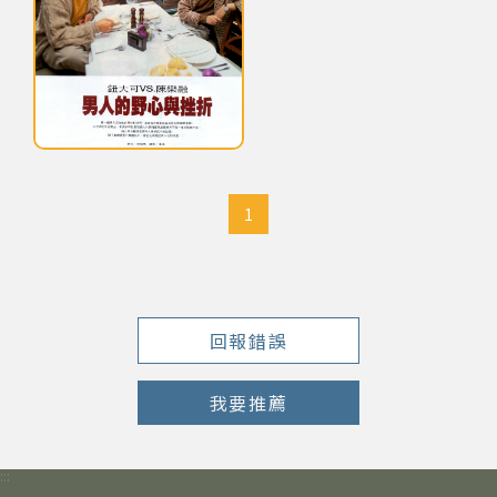
網站導覽
關於資料庫
鈕大可老師大學畢業時期之大頭照
音樂空間
1
音樂獎項
組織協會
回報錯誤
曲目統計表
我要推薦
臺北流行音樂中心
:::
隱私權保護政策