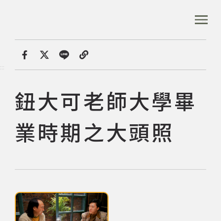
跳
到
:::
全站搜尋
主
要
內
首頁
數位典藏
鈕大可老師大學畢業時期之大頭照
容
首頁
分享
:::
區
塊
鈕大可老師大學畢
音樂資料庫
業時期之大頭照
音樂人口述歷史
數位典藏
點擊下列圖片後，可使用鍵盤Tab鍵切換上一張、下一張及關閉按鈕，
專文專區