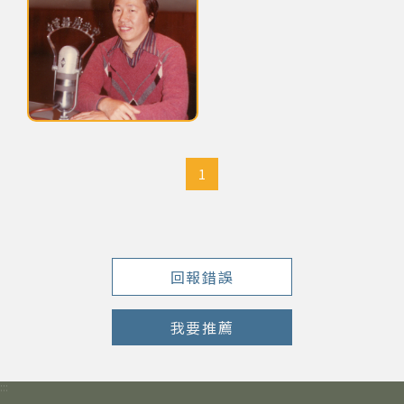
網站導覽
關於資料庫
1985年黃仁清中央電台訪問後獨照
音樂空間
1
音樂獎項
組織協會
回報錯誤
曲目統計表
我要推薦
臺北流行音樂中心
:::
隱私權保護政策