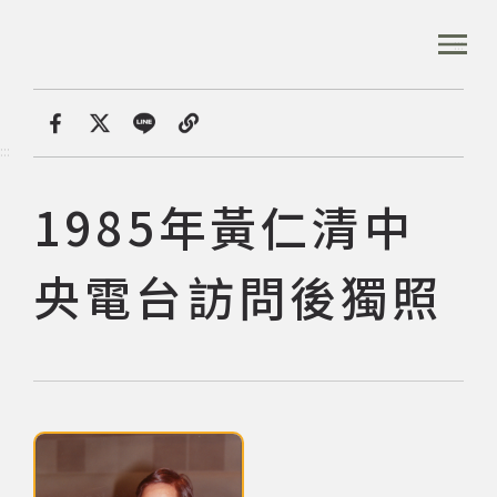
跳
到
:::
全站搜尋
主
要
內
首頁
數位典藏
1985年黃仁清中央電台訪問後獨
容
首頁
分享
:::
區
塊
1985年黃仁清中
音樂資料庫
央電台訪問後獨照
音樂人口述歷史
數位典藏
點擊下列圖片後，可使用鍵盤Tab鍵切換上一張、下一張及關閉按鈕，
專文專區