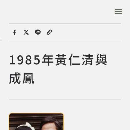
跳
到
:::
全站搜尋
主
要
內
首頁
數位典藏
1985年黃仁清與成鳳
容
首頁
分享
:::
區
塊
1985年黃仁清與
音樂資料庫
成鳳
音樂人口述歷史
數位典藏
點擊下列圖片後，可使用鍵盤Tab鍵切換上一張、下一張及關閉按鈕，
專文專區