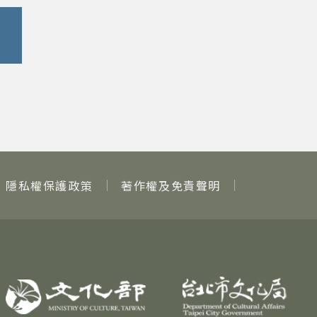
隱私權保護政策
著作權及免責聲明