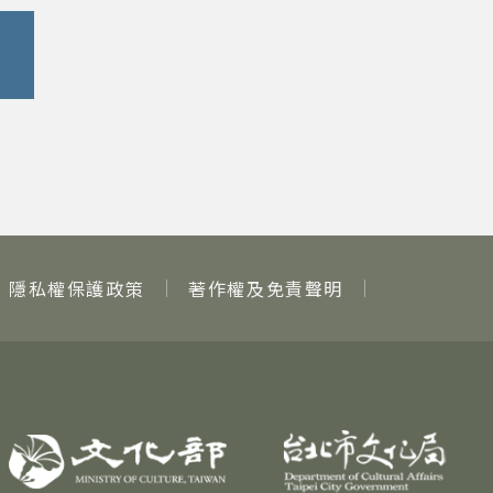
隱私權保護政策
著作權及免責聲明