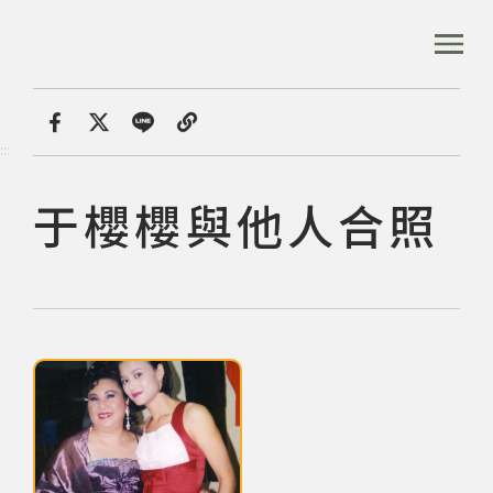
跳
到
:::
全站搜尋
主
要
內
首頁
數位典藏
于櫻櫻與他人合照
容
首頁
分享
:::
區
塊
于櫻櫻與他人合照
音樂資料庫
音樂人口述歷史
點擊下列圖片後，可使用鍵盤Tab鍵切換上一張、下一張及關閉按鈕，
數位典藏
專文專區