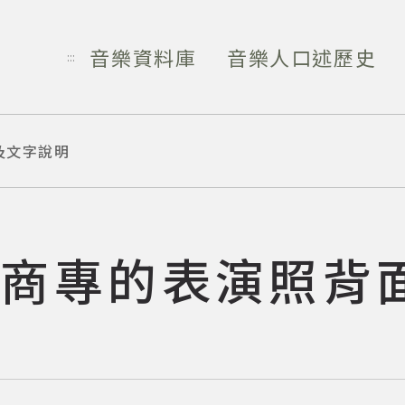
音樂資料庫
音樂人口述歷史
:::
及文字說明
傳商專的表演照背