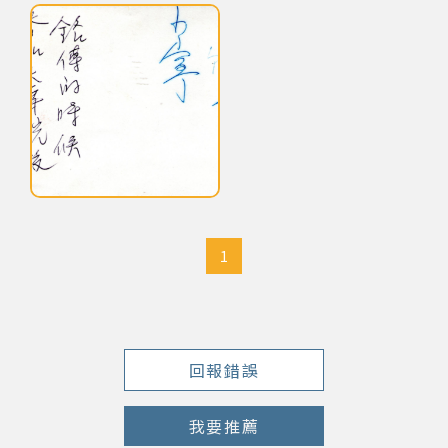
點擊下列圖片後，可使用鍵盤Tab鍵切換上一張、下一張及關閉按鈕，
網站導覽
關於資料庫
音樂空間
黃曉寧在銘傳商專的表演照背面及文字說明
音樂獎項
1
組織協會
曲目統計表
回報錯誤
臺北流行音樂中心
我要推薦
隱私權保護政策