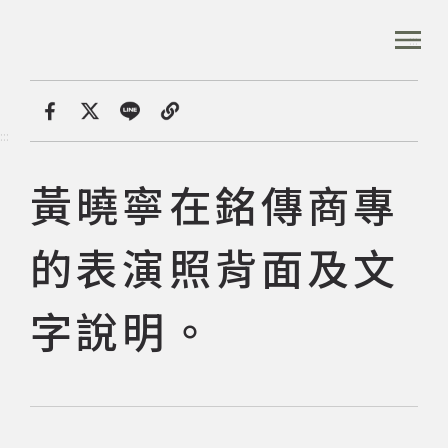
跳
到
:::
全站搜尋
主
要
內
首頁
數位典藏
黃曉寧在銘傳商專的表演照背面及
容
首頁
分享
:::
區
塊
黃曉寧在銘傳商專
音樂資料庫
的表演照背面及文
音樂人口述歷史
字說明。
數位典藏
專文專區