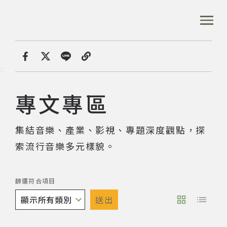
跳
到
:::
全站搜尋
主
要
內
首頁
專文專區
容
首頁
分享
:::
區
塊
專文專區
音樂資料庫
集結音樂、產業、影視、專題深度觀點，探
音樂人口述歷史
索流行音樂多元樣貌。
數位典藏
篩選符合項目
送出
專文專區