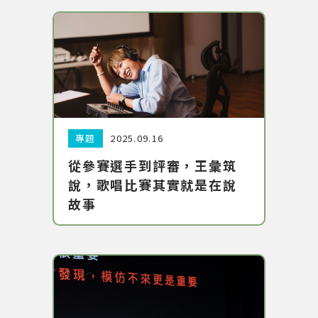
網站導覽
關於資料庫
音樂空間
分類:
日期:
專題
2025.09.16
音樂獎項
從參賽選手到評審，王彙筑
說，歌唱比賽其實就是在說
組織協會
故事
曲目統計表
臺北流行音樂中心
隱私權保護政策