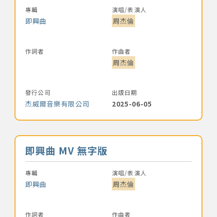
專輯
演唱/表演人
著作權及免責聲明
即興曲
周杰倫
作詞者
作曲者
周杰倫
發行公司
出版日期
杰威爾音樂有限公司
2025-06-05
音樂名稱
即興曲 MV 無字版
專輯
演唱/表演人
即興曲
周杰倫
作詞者
作曲者