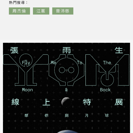
音樂人
熱門
搜尋：
周杰倫
江蕙
曾沛慈