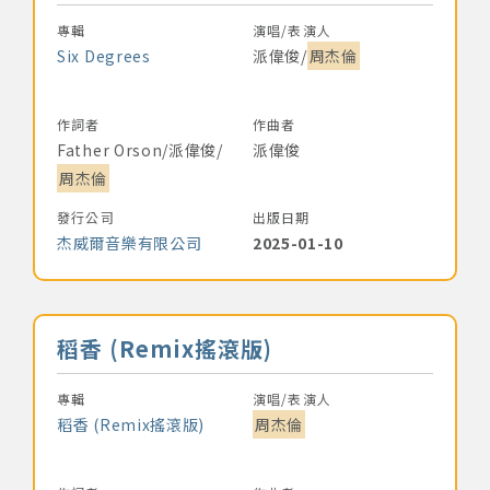
專輯
演唱/表演人
Six Degrees
派偉俊/
周杰倫
作詞者
作曲者
Father Orson/派偉俊/
派偉俊
周杰倫
發行公司
出版日期
杰威爾音樂有限公司
2025-01-10
音樂名稱
稻香 (Remix搖滾版)
專輯
演唱/表演人
稻香 (Remix搖滾版)
周杰倫