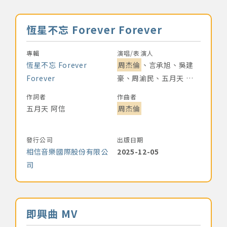
網站導覽
音樂名稱
恆星不忘 Forever Forever
關於資料庫
專輯
演唱/表演人
恆星不忘 Forever
周杰倫
、言承旭、吳建
音樂空間
Forever
豪、周渝民、五月天 阿
信
作詞者
作曲者
音樂獎項
五月天 阿信
周杰倫
組織協會
發行公司
出版日期
相信音樂國際股份有限公
2025-12-05
曲目統計表
司
臺北流行音樂中心
音樂名稱
即興曲 MV
隱私權保護政策