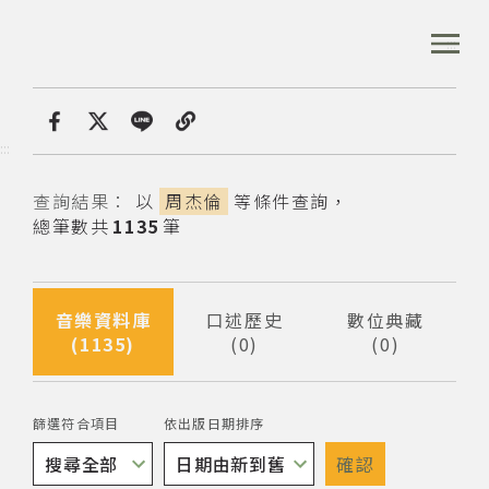
跳
到
:::
全站搜尋
主
要
內
首頁
音樂資料庫
容
首頁
分享
:::
區
塊
查詢結果
以
周杰倫
等條件查詢，
音樂資料庫
總筆數共
1135
筆
音樂人口述歷史
音樂資料庫
口述歷史
數位典藏
1135
0
0
筆資料
筆資料
筆資料
數位典藏
篩選符合項目
依出版日期排序
專文專區
確認