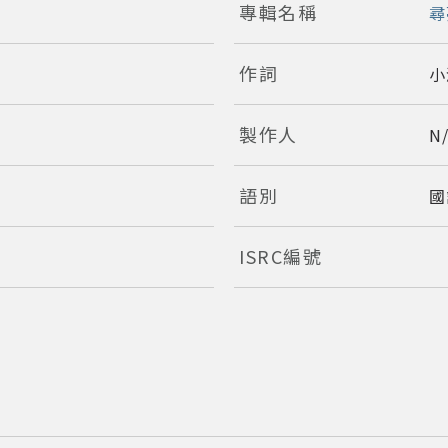
專輯名稱
尋
作詞
小
製作人
N
語別
國
ISRC編號