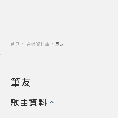
跳
到
主
要
內
容
區
塊
首頁
音樂資料庫
筆友
分享到我的Facebook
分享到我的Twitter
分享到Line
複製網址
:::
筆友
歌曲:
歌曲資料
(點擊開啟/收合以下內容)