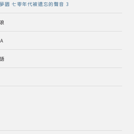
夢園 七零年代被遺忘的聲音 3
浪
/A
語