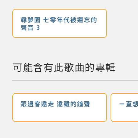
尋夢園 七零年代被遺忘的
聲音 3
可能含有此歌曲的專輯
跟過客遠走 遠離的鐘聲
ㄧ直