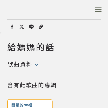
跳
到
:::
全站搜尋
主
要
內
首頁
音樂資料庫
給媽媽的話
容
首頁
分享
:::
區
塊
給媽媽的話
歌曲:
音樂資料庫
歌曲資料
音樂人口述歷史
(點擊開啟/收合以下內容)
數位典藏
含有此歌曲的專輯
專文專區
簡單的幸福