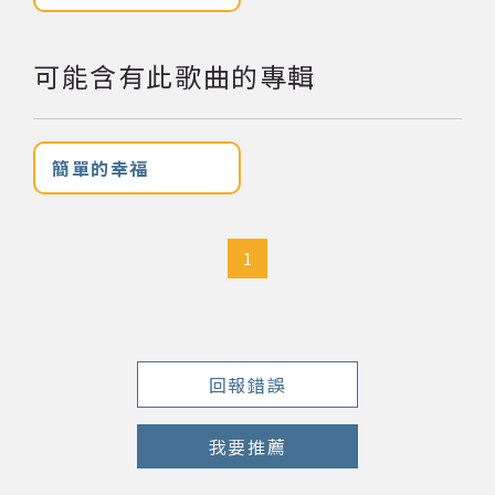
網站導覽
可能含有此歌曲的專輯
關於資料庫
簡單的幸福
音樂空間
音樂獎項
1
組織協會
曲目統計表
回報錯誤
臺北流行音樂中心
我要推薦
隱私權保護政策