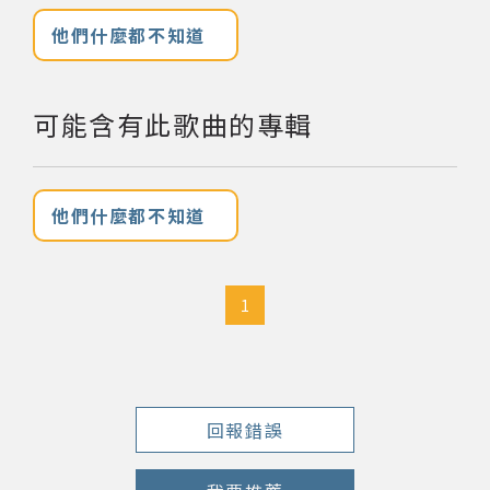
他們什麼都不知道
網站導覽
關於資料庫
可能含有此歌曲的專輯
音樂空間
他們什麼都不知道
音樂獎項
組織協會
1
曲目統計表
臺北流行音樂中心
回報錯誤
隱私權保護政策