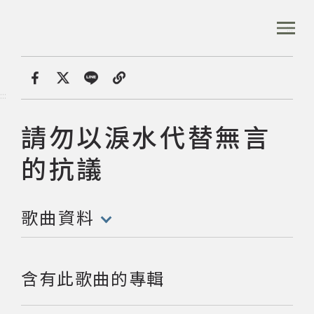
跳
到
:::
全站搜尋
主
要
內
首頁
音樂資料庫
請勿以淚水代替無言的抗議
容
首頁
分享
:::
區
塊
請勿以淚水代替無言
歌曲:
音樂資料庫
的抗議
音樂人口述歷史
歌曲資料
(點擊開啟/收合以下內容)
數位典藏
含有此歌曲的專輯
專文專區