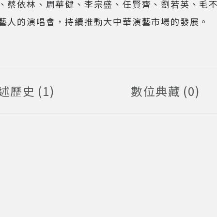
、蔡依林、周華健、李宗盛、任賢齊、劉若英、毛
藝人的演唱會，持續推動大中華演藝市場的發展。
述歷史
1
數位典藏
0
筆資料
筆資