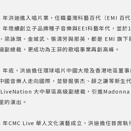
90 年洪迪進入唱片業，任職臺灣科藝百代（EMI 百
96 年陸續創立子品牌種子音樂與EEI科藝年代，並於
、梁詠琪、金城武、張清芳與那英，都是 EMI 旗下
級副總裁，更成功為王菲的歌唱事業再創高峰。
03 年底，洪迪擔任環球唱片中國大陸及香港地區董
中國音樂人走向國際，並發掘張杰、薛之謙等新生代藝
LiveNation 大中華區高級副總裁，引進Madonna，L
星的演出。
18 年CMC Live 華人文化演藝成立，洪迪擔任首