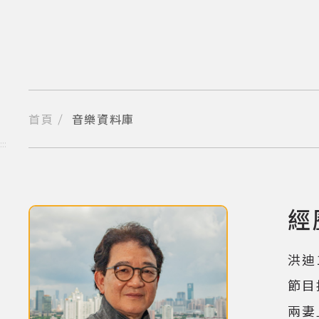
跳
到
主
要
內
容
區
塊
首頁
音樂資料庫
分享到我的Facebook
分享到我的Twitter
分享到Line
複製網址
:::
經
(點擊
洪迪
節目
兩妻