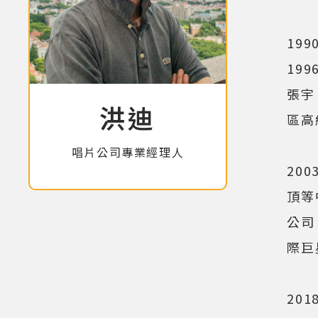
19
19
張宇
洪迪
區高
唱片公司專業經理人
20
頂等
公司 
際巨
20