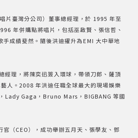
代唱片臺灣分公司）董事總經理，於 1995 年至
1996 年併購點將唱片，包括巫啟賢、張信哲、
歌手成績斐然。隨後洪迪擢升為EMI 大中華地
事總經理，將陳奕迅簽入環球，帶領刀郎、薩頂
人。2008 年洪迪任職全球最大的現場娛樂
ady Gaga，Bruno Mars，BIGBANG 等國
席執行官（CEO），成功舉辦五月天、張學友、鄧