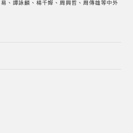
不易、譚詠麟、楊千嬅、周興哲、周傳雄等中外
料