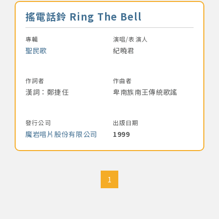
音樂名稱
搖電話鈴 Ring The Bell
專輯
演唱/表演人
聖民歌
紀曉君
作詞者
作曲者
漢詞：鄭捷任
卑南族南王傳統歌謠
發行公司
出版日期
魔岩唱片股份有限公司
1999
1