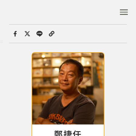
跳
到
:::
全站搜尋
主
要
內
首頁
音樂資料庫
容
首頁
分享
:::
區
塊
音樂資料庫
音樂人口述歷史
數位典藏
專文專區
鄭捷任