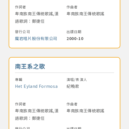
作詞者
作曲者
卑南族南王傳統歌謠,漢
卑南族南王傳統歌謠
語歌詞：鄭捷任
發行公司
出版日期
魔岩唱片股份有限公司
2000-10
音樂名稱
南王系之歌
專輯
演唱/表演人
Het Eyland Formosa
紀曉君
作詞者
作曲者
卑南族南王傳統歌謠,漢
卑南族南王傳統歌謠
語歌詞：鄭捷任
發行公司
出版日期