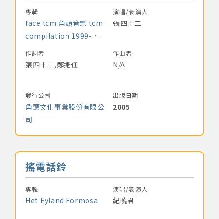
專輯
演唱/表演人
著作權及免責聲明
face tcm 角頭音樂 tcm
張四十三
compilation 1999-
2005
作詞者
作曲者
張四十三,鄭捷任
N/A
發行公司
出版日期
角頭文化事業股份有限公
2005
司
音樂名稱
搖電話鈴
專輯
演唱/表演人
Het Eyland Formosa
紀曉君