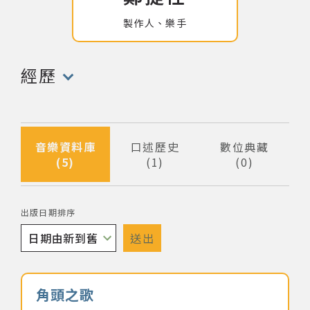
製作人、樂手
網站導覽
關於資料庫
經歷
(點擊開啟/收合以下內容)
音樂空間
音樂獎項
音樂資料庫
口述歷史
數位典藏
5
1
0
筆資料
筆資料
筆資料
組織協會
出版日期排序
曲目統計表
送出
臺北流行音樂中心
音樂名稱
角頭之歌
隱私權保護政策