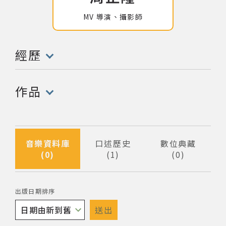
MV 導演、攝影師
網站導覽
關於資料庫
經歷
(點擊開啟/收合以下內容)
音樂空間
作品
(點擊開啟/收合以下內容)
音樂獎項
組織協會
音樂資料庫
口述歷史
數位典藏
0
1
0
筆資料
筆資料
筆資料
曲目統計表
出版日期排序
臺北流行音樂中心
送出
隱私權保護政策