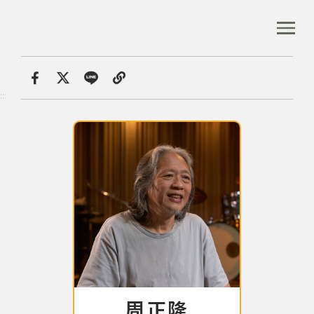
跳
到
:::
全站搜尋
主
要
內
首頁
音樂資料庫
容
首頁
分享
:::
區
塊
音樂資料庫
音樂人口述歷史
數位典藏
專文專區
周正隆