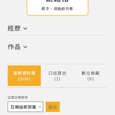
歌手、詞曲創作者
網站導覽
關於資料庫
經歷
(點擊開啟/收合以下內容)
音樂空間
作品
(點擊開啟/收合以下內容)
音樂獎項
組織協會
音樂資料庫
口述歷史
數位典藏
310
1
0
筆資料
筆資料
筆資料
曲目統計表
出版日期排序
臺北流行音樂中心
送出
隱私權保護政策