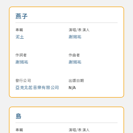
音樂名稱
燕子
專輯
演唱/表演人
泥土
謝銘祐
作詞者
作曲者
謝銘祐
謝銘祐
發行公司
出版日期
亞克北起音樂有限公司
N/A
音樂名稱
島
專輯
演唱/表演人