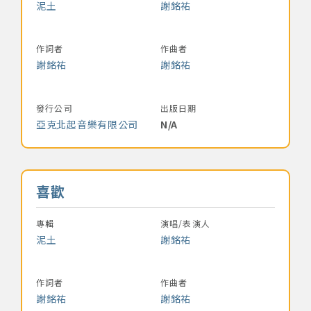
泥土
謝銘祐
作詞者
作曲者
謝銘祐
謝銘祐
發行公司
出版日期
亞克北起音樂有限公司
N/A
音樂名稱
喜歡
專輯
演唱/表演人
泥土
謝銘祐
作詞者
作曲者
謝銘祐
謝銘祐