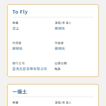
著作權及免責聲明
音樂名稱
To Fly
專輯
演唱/表演人
泥土
謝銘祐
作詞者
作曲者
謝銘祐
謝銘祐
發行公司
出版日期
亞克北起音樂有限公司
N/A
音樂名稱
一撮土
專輯
演唱/表演人