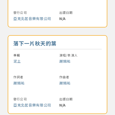
發行公司
出版日期
亞克北起音樂有限公司
N/A
音樂名稱
落下一片秋天的葉
專輯
演唱/表演人
泥土
謝銘祐
作詞者
作曲者
謝銘祐
謝銘祐
發行公司
出版日期
亞克北起音樂有限公司
N/A