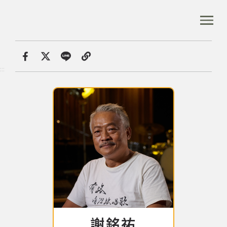
跳
到
:::
全站搜尋
主
要
內
首頁
音樂資料庫
容
首頁
分享
:::
區
塊
音樂資料庫
音樂人口述歷史
數位典藏
專文專區
謝銘祐