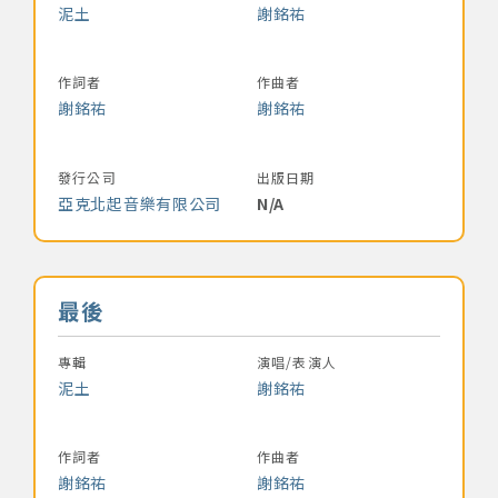
泥土
謝銘祐
作詞者
作曲者
謝銘祐
謝銘祐
發行公司
出版日期
亞克北起音樂有限公司
N/A
音樂名稱
最後
專輯
演唱/表演人
泥土
謝銘祐
作詞者
作曲者
謝銘祐
謝銘祐