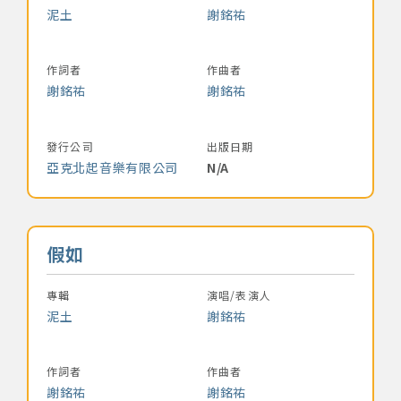
泥土
謝銘祐
作詞者
作曲者
謝銘祐
謝銘祐
發行公司
出版日期
亞克北起音樂有限公司
N/A
音樂名稱
假如
專輯
演唱/表演人
泥土
謝銘祐
作詞者
作曲者
謝銘祐
謝銘祐