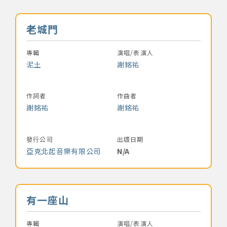
音樂名稱
老城門
專輯
演唱/表演人
泥土
謝銘祐
作詞者
作曲者
謝銘祐
謝銘祐
發行公司
出版日期
亞克北起音樂有限公司
N/A
音樂名稱
有一座山
專輯
演唱/表演人