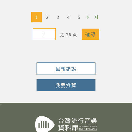
1
2
3
4
5
之 26 頁
回報錯誤
我要推薦
:::