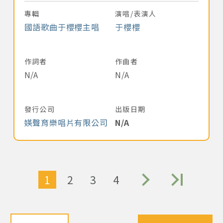
專輯
演唱/表演人
國語歌曲于櫻櫻主唱
于櫻櫻
作詞者
作曲者
N/A
N/A
發行公司
出版日期
媖聲育樂唱片有限公司
N/A
1
2
3
4