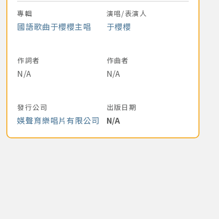
專輯
演唱/表演人
國語歌曲于櫻櫻主唱
于櫻櫻
作詞者
作曲者
N/A
N/A
發行公司
出版日期
媖聲育樂唱片有限公司
N/A