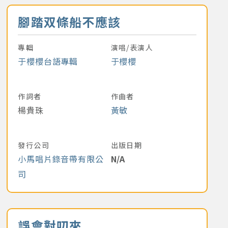
音樂名稱
腳踏双條船不應該
專輯
演唱/表演人
于櫻櫻台語專輯
于櫻櫻
作詞者
作曲者
楊貴珠
黃敏
發行公司
出版日期
小馬唱片錄音帶有限公
N/A
司
音樂名稱
誤會對叨來