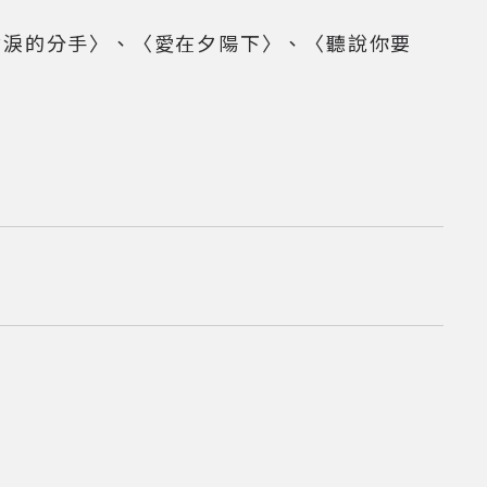
含淚的分手〉、〈愛在夕陽下〉、〈聽說你要
資料