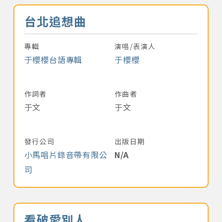
音樂名稱
台北追想曲
專輯
演唱/表演人
于櫻櫻台語專輯
于櫻櫻
作詞者
作曲者
于文
于文
發行公司
出版日期
小馬唱片錄音帶有限公
N/A
司
音樂名稱
看破愛別人