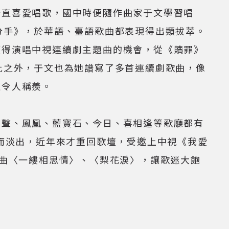
一直喜愛唱歌，國中時便隨作曲家于文學習唱
分手》，於華語、臺語歌曲都表現得出類拔萃。
獲得演唱中視連續劇主題曲的機會，從《贖罪》
此之外，于文也為她譜寫了多首連續劇歌曲，像
誼令人稱羨。
麗聲、鳳凰、藍寶石、今日、喜相逢等歌廳都有
婚而淡出，近年來才重回歌壇，受邀上中視《我愛
好曲〈一縷相思情〉、〈梨花淚〉，讓歌迷大飽