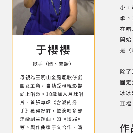
小，
歌。
在唱
開始
于櫻櫻
是〈
歌手（國、臺語）
除了
母親為王明山金鳳凰歌仔戲
固定
團女主角，自幼受母親影響
冰冰
愛上唱歌。18歲加入月球唱
片，首張專輯《含淚的分
耳福
手》獲得好評，並演唱多部
連續劇主題曲，如《贖罪》
作
等。與作曲家于文合作，演