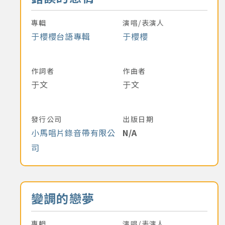
專輯
演唱/表演人
于櫻櫻台語專輯
于櫻櫻
作詞者
作曲者
于文
于文
發行公司
出版日期
小馬唱片錄音帶有限公
N/A
司
音樂名稱
變調的戀夢
專輯
演唱/表演人