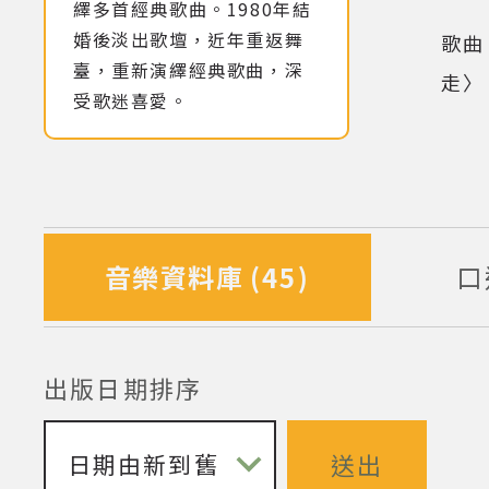
(點擊
繹多首經典歌曲。1980年結
婚後淡出歌壇，近年重返舞
歌曲
臺，重新演繹經典歌曲，深
走〉
受歌迷喜愛。
音樂資料庫
45
口
筆資料
出版日期排序
送出