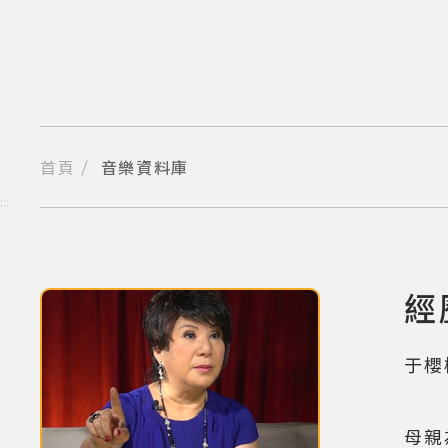
跳
到
主
要
內
容
區
塊
首頁
音樂資料庫
分享到我的Facebook
分享到我的Twitter
分享到Line
複製網址
:::
經
(點擊
于櫻
母親