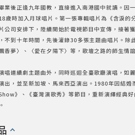
畢業後正逢九年國教，直接進入南港國中就讀。因
18歲時加入月球唱片。第一張專輯唱片為《含淚的
片公司安排下，陸續開始於電視節目中宣傳，接著
，不到十年時間，先後灌錄30多張主題曲唱片。除
飄香夢〉、〈愛在夕陽下〉等，歌壇之路的師生情
演唱連續劇主題曲外，同時巡迴全臺歌廳演唱，如
演出，並至新加坡、馬來西亞演出。1980年因結
Show》、《臺灣演歌秀》等節目，重新演繹經典
。
品