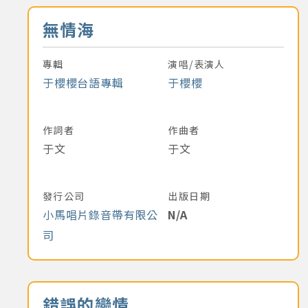
音樂名稱
無情海
專輯
演唱/表演人
于櫻櫻台語專輯
于櫻櫻
作詞者
作曲者
于文
于文
發行公司
出版日期
小馬唱片錄音帶有限公
N/A
司
音樂名稱
錯誤的戀情