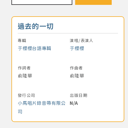
音樂名稱
過去的一切
專輯
演唱/表演人
于櫻櫻台語專輯
于櫻櫻
作詞者
作曲者
俞隆華
俞隆華
發行公司
出版日期
小馬唱片錄音帶有限公
N/A
司