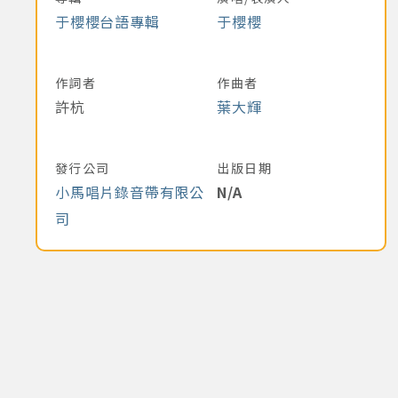
于櫻櫻台語專輯
于櫻櫻
作詞者
作曲者
許杭
葉大輝
發行公司
出版日期
小馬唱片錄音帶有限公
N/A
司
下一頁
最後頁