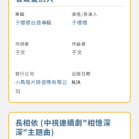
專輯
演唱/表演人
于櫻櫻台語專輯
于櫻櫻
作詞者
作曲者
于文
于文
發行公司
出版日期
小馬唱片錄音帶有限公
N/A
司
音樂名稱
長相依 (中視連續劇"相憶深
深"主題曲)