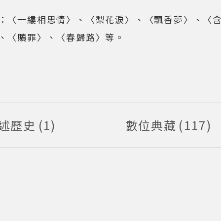
開啟/收合以下內容)
：〈一縷相思情〉、〈梨花淚〉、〈飄香夢〉、〈
、〈贖罪〉、〈春歸路〉等。
述歷史
1
數位典藏
117
筆資料
筆