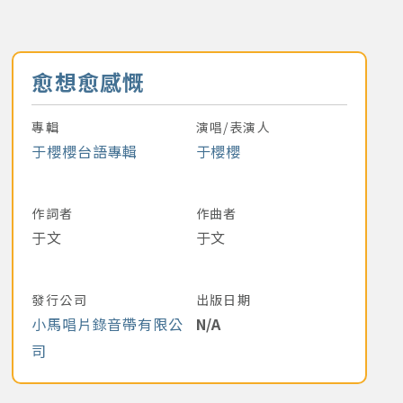
音樂名稱
愈想愈感慨
專輯
演唱/表演人
于櫻櫻台語專輯
于櫻櫻
作詞者
作曲者
于文
于文
發行公司
出版日期
小馬唱片錄音帶有限公
N/A
司