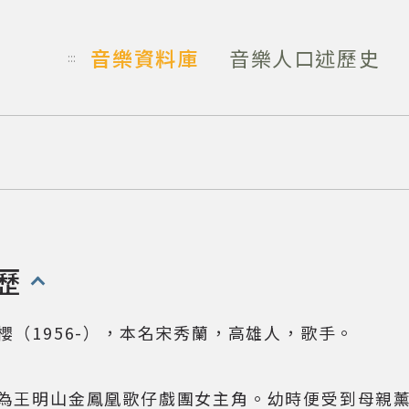
音樂資料庫
音樂人口述歷史
:::
歷
開啟/收合以下內容)
櫻（1956-），本名宋秀蘭，高雄人，歌手。
為王明山金鳳凰歌仔戲團女主角。幼時便受到母親