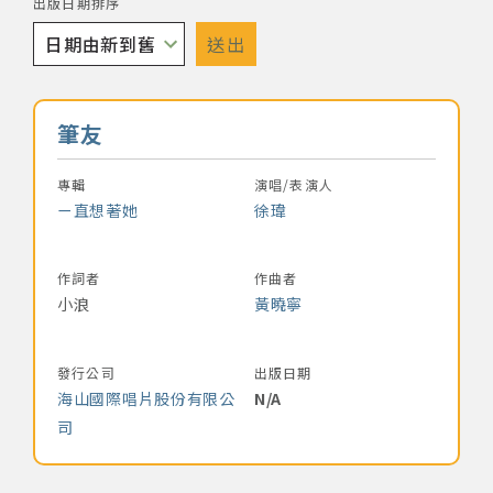
出版日期排序
著作權及免責聲明
送出
音樂名稱
筆友
專輯
演唱/表演人
ㄧ直想著她
徐瑋
作詞者
作曲者
小浪
黃曉寧
發行公司
出版日期
海山國際唱片股份有限公
N/A
司