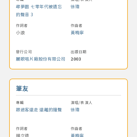
尋夢園 七零年代被遺忘
徐瑋
的聲音 3
作詞者
作曲者
小浪
黃曉寧
發行公司
出版日期
麗歌唱片廠股份有限公司
2003
音樂名稱
筆友
專輯
演唱/表演人
跟過客遠走 遠離的鐘聲
徐瑋
作詞者
作曲者
楊立德
黃曉寧