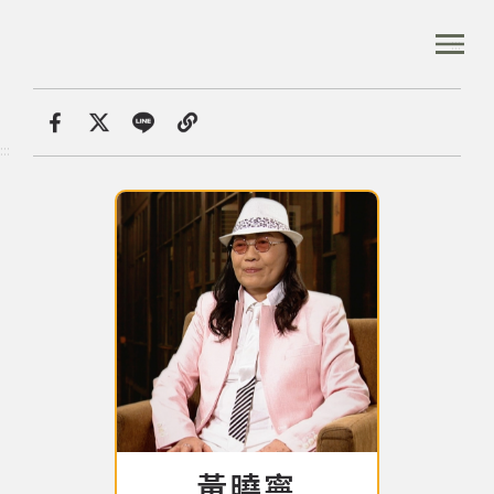
跳
到
:::
全站搜尋
主
要
內
首頁
音樂資料庫
容
首頁
分享
:::
區
塊
音樂資料庫
音樂人口述歷史
數位典藏
專文專區
黃曉寧