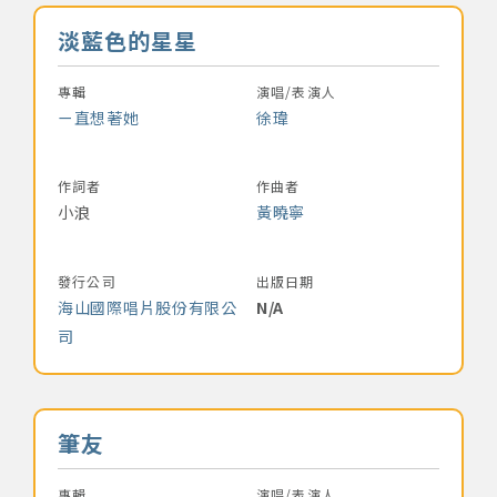
音樂名稱
淡藍色的星星
專輯
演唱/表演人
ㄧ直想著她
徐瑋
作詞者
作曲者
小浪
黃曉寧
發行公司
出版日期
海山國際唱片股份有限公
N/A
司
音樂名稱
筆友
專輯
演唱/表演人