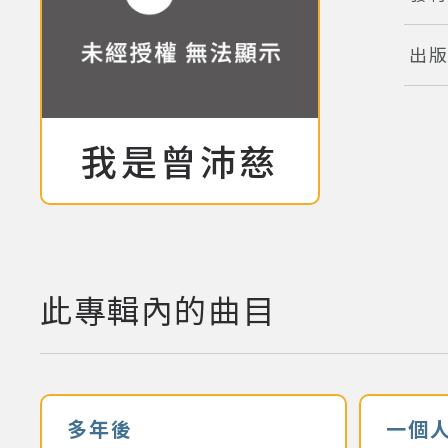
出
我是曾沛慈
專輯:
此專輯內的曲目
多年後
一個