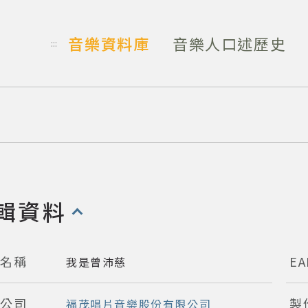
音樂資料庫
音樂人口述歷史
:::
輯資料
開啟/收合以下內容)
輯名稱
EA
我是曾沛慈
行公司
製
福茂唱片音樂股份有限公司