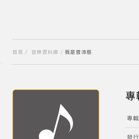
跳
到
主
要
內
容
區
塊
首頁
音樂資料庫
我是曾沛慈
分享到我的Facebook
分享到我的Twitter
分享到Line
複製網址
:::
專
(點擊
專
發