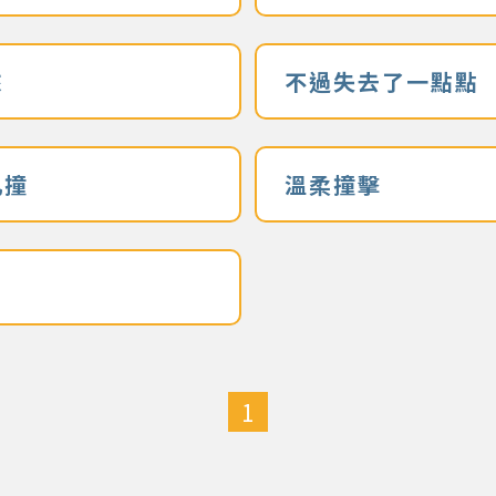
來
不過失去了一點點
亂撞
溫柔撞擊
1