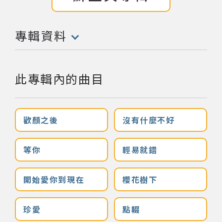
網站導覽
專輯資料
(點擊開啟/收合以下內容)
關於資料庫
此專輯內的曲目
音樂空間
音樂獎項
歡顏之後
沒有什麼不好
組織協會
等你
輕易就錯
曲目統計表
開始愛你到現在
櫻花樹下
臺北流行音樂中心
珍愛
點輟
隱私權保護政策