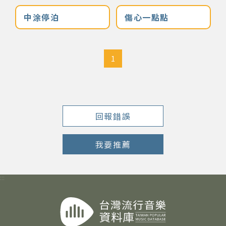
中涂停泊
傷心一點點
著作權及免責聲明
1
回報錯誤
我要推薦
:::