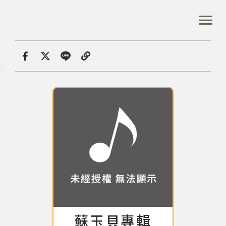
跳
到
:::
全站搜尋
主
要
內
首頁
音樂資料庫
蘇玉貝專輯
容
首頁
分享
:::
區
塊
音樂資料庫
音樂人口述歷史
數位典藏
專文專區
蘇玉貝專輯
專輯: