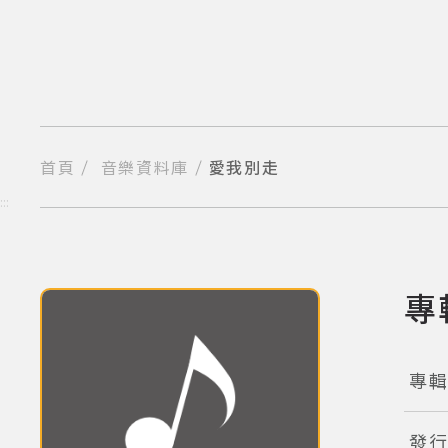
跳
到
主
要
內
容
區
塊
首頁
音樂資料庫
愛我別走
分享到我的Facebook
分享到我的Twitter
分享到Line
複製網址
:::
專
(點擊
專
發