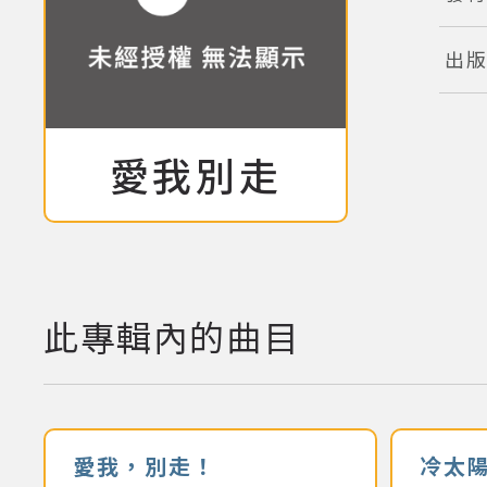
出
愛我別走
專輯:
此專輯內的曲目
愛我，別走！
冷太