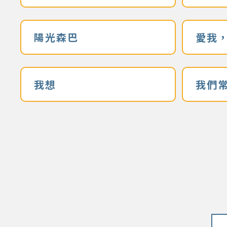
陽光森巴
愛我
我想
我們