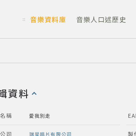
音樂資料庫
音樂人口述歷史
:::
輯資料
開啟/收合以下內容)
輯名稱
EA
愛我別走
行公司
製
瑞星唱片有限公司