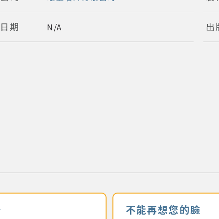
版日期
出
N/A
陽
不能再想您的臉