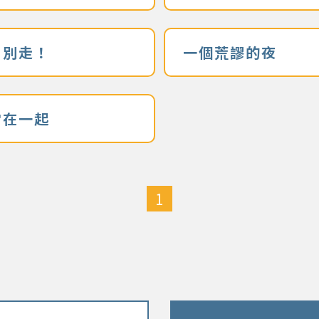
，別走！
一個荒謬的夜
常在一起
1