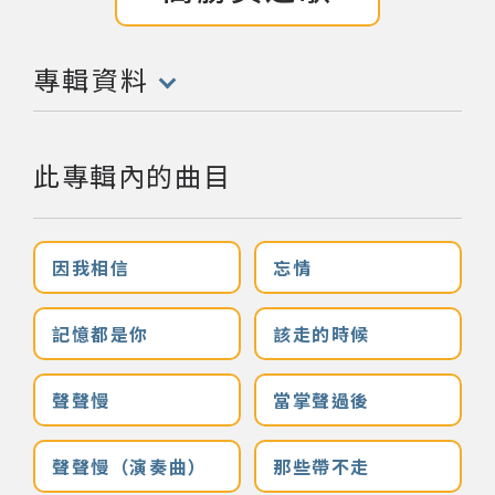
網站導覽
專輯資料
(點擊開啟/收合以下內容)
關於資料庫
此專輯內的曲目
音樂空間
音樂獎項
因我相信
忘情
組織協會
記憶都是你
該走的時候
曲目統計表
聲聲慢
當掌聲過後
臺北流行音樂中心
聲聲慢（演奏曲）
那些帶不走
隱私權保護政策