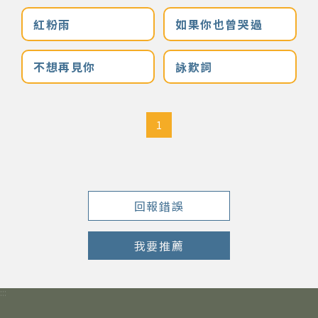
紅粉雨
如果你也曾哭過
著作權及免責聲明
不想再見你
詠歎詞
1
回報錯誤
我要推薦
:::