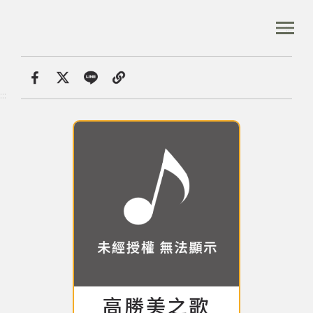
跳
到
:::
全站搜尋
主
要
內
首頁
音樂資料庫
高勝美之歌
容
首頁
分享
:::
區
塊
音樂資料庫
音樂人口述歷史
數位典藏
專文專區
高勝美之歌
專輯: