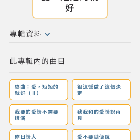
好
網站導覽
關於資料庫
專輯資料
(點擊開啟/收合以下內容)
音樂空間
此專輯內的曲目
音樂獎項
組織協會
終曲：愛，短短的
很遺憾做了這個決
就好（Ⅱ）
定
曲目統計表
我要的愛情不需要
我我和的愛情說再
排演
見
臺北流行音樂中心
昨日情人
愛不要隨便說
隱私權保護政策