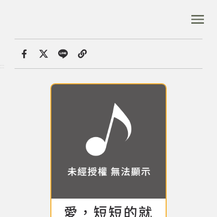
跳
到
:::
全站搜尋
主
要
內
首頁
音樂資料庫
愛，短短的就好
容
首頁
分享
:::
區
塊
音樂資料庫
音樂人口述歷史
數位典藏
專文專區
愛，短短的就
專輯: