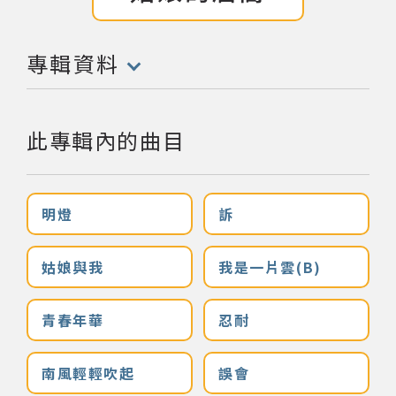
網站導覽
專輯資料
(點擊開啟/收合以下內容)
關於資料庫
此專輯內的曲目
音樂空間
音樂獎項
明燈
訴
組織協會
姑娘與我
我是一片雲(B)
曲目統計表
青春年華
忍耐
臺北流行音樂中心
南風輕輕吹起
誤會
隱私權保護政策