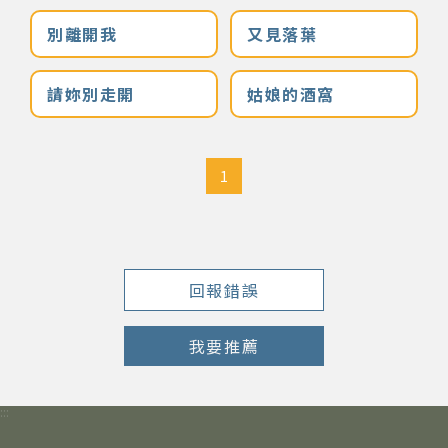
別離開我
又見落葉
著作權及免責聲明
請妳別走開
姑娘的酒窩
1
回報錯誤
我要推薦
:::