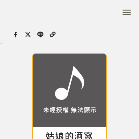
跳
到
:::
全站搜尋
主
要
內
首頁
音樂資料庫
姑娘的酒窩
容
首頁
分享
:::
區
塊
音樂資料庫
音樂人口述歷史
數位典藏
專文專區
姑娘的酒窩
專輯: