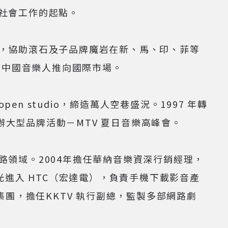
為社會工作的起點。
理，協助滾石及子品牌魔岩在新、馬、印、菲等
等中國音樂人推向國際市場。
n studio，締造萬人空巷盛況。1997 年轉
辦大型品牌活動－MTV 夏日音樂高峰會。
路領域。2004年擔任華納音樂資深行銷經理，
志光進入 HTC（宏達電），負責手機下載影音產
 集團，擔任KKTV 執行副總，監製多部網路劇