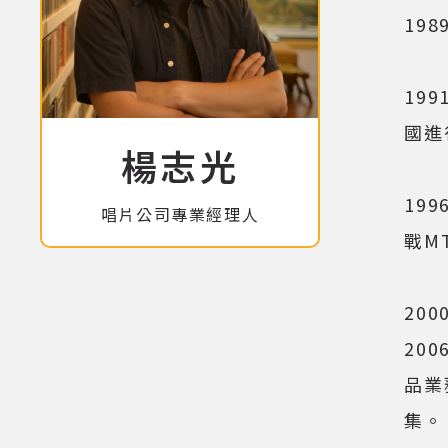
19
19
國進
楊志光
19
唱片公司專業經理人
戰M
20
20
品業
集