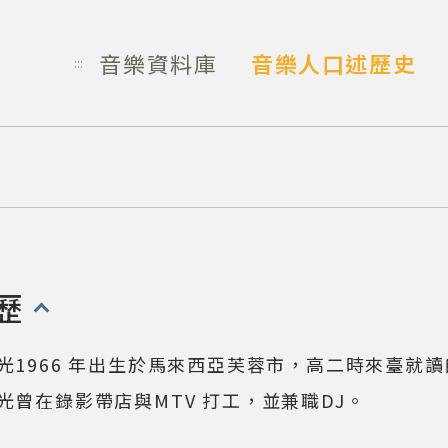
音樂資料庫
音樂人口述歷史
:::
歷
開啟/收合以下內容)
光1966 年出生於馬來西亞芙蓉市，高二時來臺就
光曾在錄影帶店與MTV 打工，並兼職DJ。