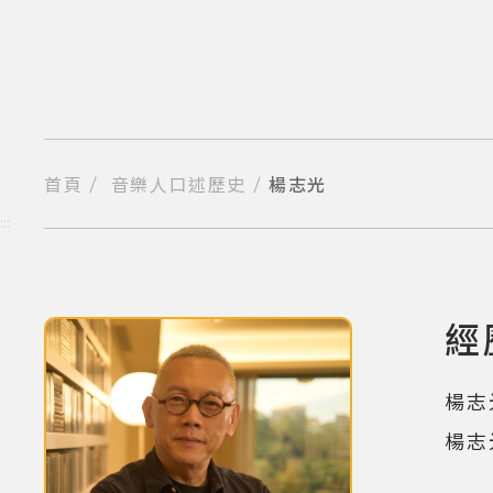
跳
到
主
要
內
容
區
塊
首頁
音樂人口述歷史
楊志光
分享到我的Facebook
分享到我的Twitter
分享到Line
複製網址
:::
經
(點擊
楊志
楊志