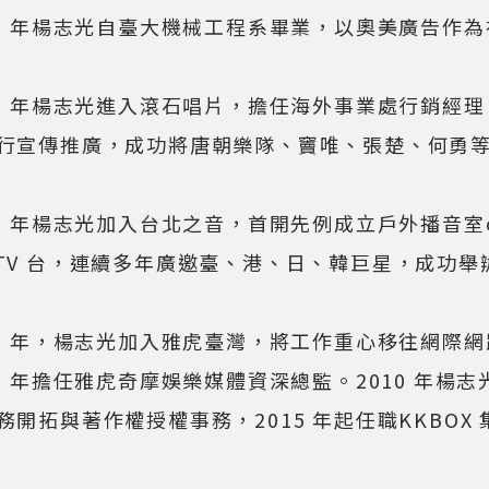
89 年楊志光自臺大機械工程系畢業，以奧美廣告作
91 年楊志光進入滾石唱片，擔任海外事業處行銷經
行宣傳推廣，成功將唐朝樂隊、竇唯、張楚、何勇
96 年楊志光加入台北之音，首開先例成立戶外播音室ope
TV 台，連續多年廣邀臺、港、日、韓巨星，成功舉
00 年，楊志光加入雅虎臺灣，將工作重心移往網際網
06 年擔任雅虎奇摩娛樂媒體資深總監。2010 年楊
務開拓與著作權授權事務，2015 年起任職KKBOX
。