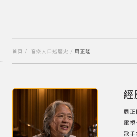
跳
到
主
要
內
容
區
塊
首頁
音樂人口述歷史
周正隆
分享到我的Facebook
分享到我的Twitter
分享到Line
複製網址
:::
經
(點擊
周正
電視
歌手