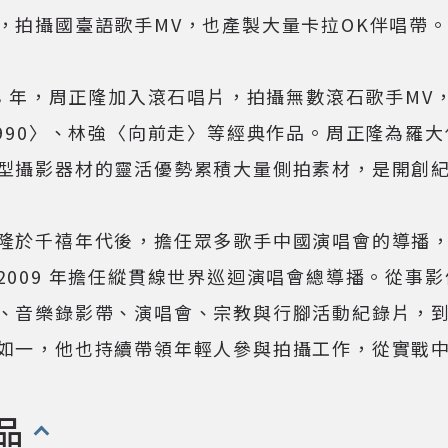
，拍攝國臺語歌手MV，也產製大量卡拉OK伴唱帶
88 年，周正隆加入滾石唱片，拍攝無數滾石歌手MV，包括
1990〉、林強〈向前走〉等經典作品。周正隆為羅
型攝影器材的靈活優勢累積大量側拍素材，是開創紀
隆於千禧年代後，擔任眾多歌手中國演唱會的導播，2
2009 年擔任縱貫線世界巡迴演唱會總導播。從事
、音樂錄影帶、演唱會、宗教與行腳活動紀錄片，
如一，他也持續帶領年輕人參與拍攝工作，從實戰
品