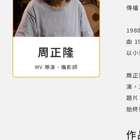
傳播
19
曲 
周正隆
以小
MV 導演、攝影師
周正
演，
題片
始終
作