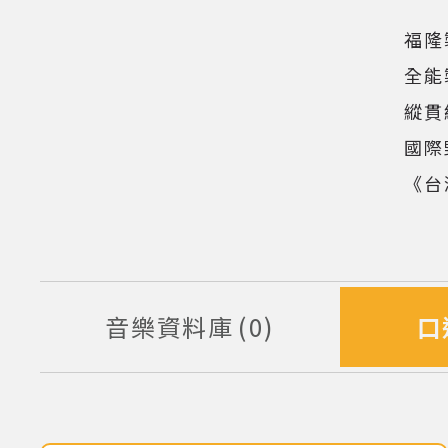
(點擊
福隆
全能
縱貫
國際
《台
音樂資料庫
0
口
筆資料