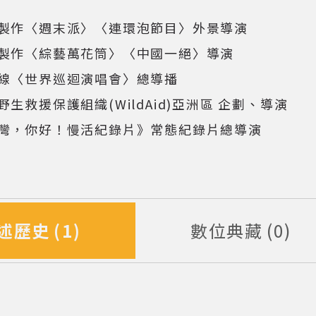
開啟/收合以下內容)
製作〈週末派〉〈連環泡節目〉外景導演
製作〈綜藝萬花筒〉〈中國一絕〉導演
線〈世界巡迴演唱會〉總導播
野生救援保護組織(WildAid)亞洲區 企劃、導演
灣，你好！慢活紀錄片》常態紀錄片總導演
述歷史
1
數位典藏
0
筆資料
筆資