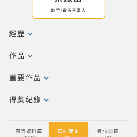
歌手/資深音樂人
網站導覽
關於資料庫
經歷
(點擊開啟/收合以下內容)
音樂空間
作品
(點擊開啟/收合以下內容)
音樂獎項
重要作品
組織協會
(點擊開啟/收合以下內容)
得獎紀錄
曲目統計表
(點擊開啟/收合以下內容)
臺北流行音樂中心
音樂資料庫
口述歷史
數位典藏
隱私權保護政策
筆資料
筆資料
筆資料