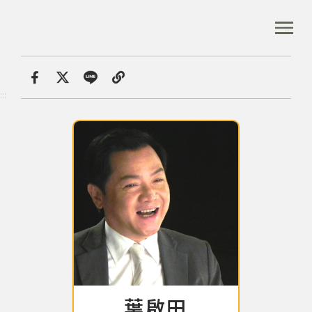
跳
到
:::
全站搜尋
主
要
內
首頁
音樂人口述歷史
葉啟田
容
首頁
分享
:::
區
塊
音樂資料庫
音樂人口述歷史
數位典藏
專文專區
葉啟田