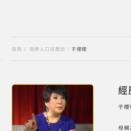
跳
到
主
要
內
容
區
塊
首頁
音樂人口述歷史
于櫻櫻
分享到我的Facebook
分享到我的Twitter
分享到Line
複製網址
:::
經
(點擊
于櫻
母親