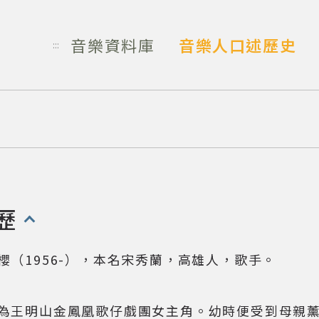
音樂資料庫
音樂人口述歷史
:::
歷
開啟/收合以下內容)
櫻（1956-），本名宋秀蘭，高雄人，歌手。
為王明山金鳳凰歌仔戲團女主角。幼時便受到母親