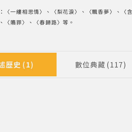
開啟/收合以下內容)
：〈一縷相思情〉、〈梨花淚〉、〈飄香夢〉、〈
、〈贖罪〉、〈春歸路〉等。
述歷史
1
數位典藏
117
筆資料
筆