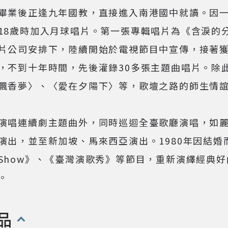
畢業後正逢九年國教，直接進入南港國中就讀。因
18歲時加入月球唱片。第一張專輯唱片為《含淚的
片公司安排下，陸續開始於電視節目中宣傳，接著
，不到十年時間，先後灌錄30多張主題曲唱片。除
飄香夢〉、〈愛在夕陽下〉等，歌壇之路的師生情
演唱連續劇主題曲外，同時巡迴全臺歌廳演唱，如
演出，並至新加坡、馬來西亞演出。1980年因結
Show》、《臺灣演歌秀》等節目，重新演繹經典
。
品