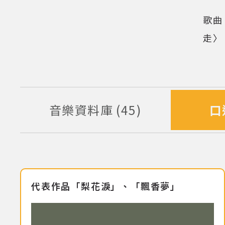
(點擊
歌曲
走〉
音樂資料庫
45
口
筆資料
代表作品「梨花淚」、「飄香夢」