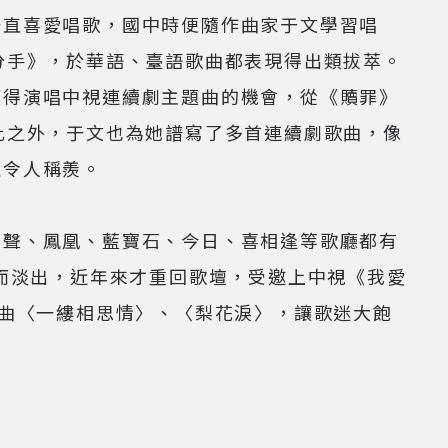
一直喜愛唱歌，國中時便隨作曲家于文學習唱
分手》，於華語、臺語歌曲都表現得出類拔萃。
獲得演唱中視連續劇主題曲的機會，從《贖罪》
此之外，于文也為她譜寫了多首連續劇歌曲，像
誼令人稱羨。
麗聲、鳳凰、藍寶石、今日、喜相逢等歌廳都有
婚而淡出，近年來才重回歌壇，受邀上中視《我愛
好曲〈一縷相思情〉、〈梨花淚〉，讓歌迷大飽