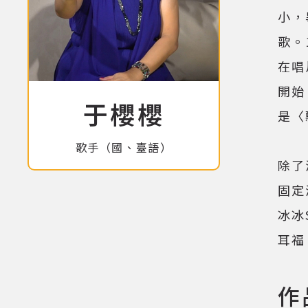
小，
歌。
在唱
開始
于櫻櫻
是〈
歌手（國、臺語）
除了
固定
冰冰
耳福
作