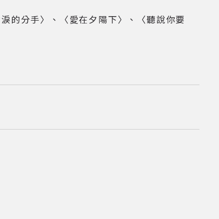
含淚的分手〉、〈愛在夕陽下〉、〈聽說你要
資料