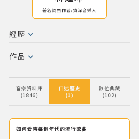
著名詞曲作者/資深音樂人
網站導覽
關於資料庫
經歷
(點擊開啟/收合以下內容)
音樂空間
作品
(點擊開啟/收合以下內容)
音樂獎項
組織協會
音樂資料庫
口述歷史
數位典藏
1846
1
102
筆資料
筆資料
筆資料
曲目統計表
臺北流行音樂中心
如何看待每個年代的流行歌曲
隱私權保護政策