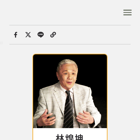
跳
到
:::
全站搜尋
主
要
內
首頁
音樂人口述歷史
林煌坤
容
首頁
分享
:::
區
塊
音樂資料庫
音樂人口述歷史
數位典藏
專文專區
林煌坤