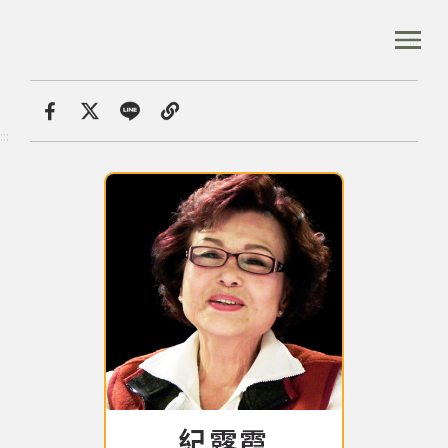
跳
到
:::
全站搜尋
主
要
內
首頁
音樂人口述歷史
紀露霞
容
首頁
分享
:::
區
塊
音樂資料庫
音樂人口述歷史
數位典藏
專文專區
紀露霞