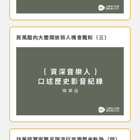
民風趨向大膽開放新人機會難盼（三）
訪舊挖寶完整呈現流行音樂歷史軌跡（四）