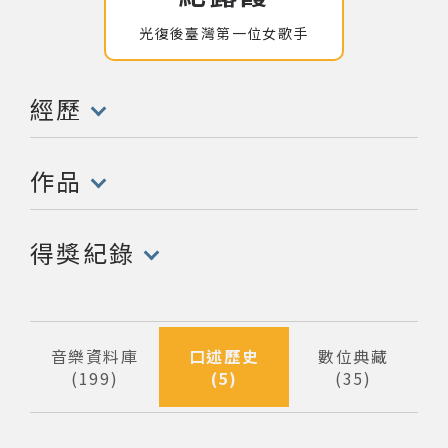
光復後臺灣第一位女歌手
網站導覽
關於資料庫
經歷
(點擊開啟/收合以下內容)
音樂空間
作品
(點擊開啟/收合以下內容)
音樂獎項
得獎紀錄
組織協會
(點擊開啟/收合以下內容)
曲目統計表
音樂資料庫
口述歷史
數位典藏
199
5
35
筆資料
筆資料
筆資料
臺北流行音樂中心
隱私權保護政策