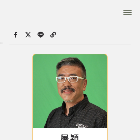
跳
到
:::
全站搜尋
主
要
內
首頁
音樂人口述歷史
屠穎
容
首頁
分享
:::
區
塊
音樂資料庫
音樂人口述歷史
數位典藏
專文專區
屠穎