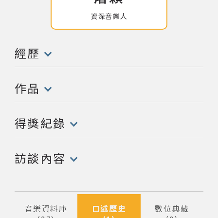
資深音樂人
網站導覽
關於資料庫
經歷
(點擊開啟/收合以下內容)
音樂空間
作品
(點擊開啟/收合以下內容)
音樂獎項
得獎紀錄
組織協會
(點擊開啟/收合以下內容)
訪談內容
曲目統計表
(點擊開啟/收合以下內容)
臺北流行音樂中心
音樂資料庫
口述歷史
數位典藏
隱私權保護政策
筆資料
筆資料
筆資料