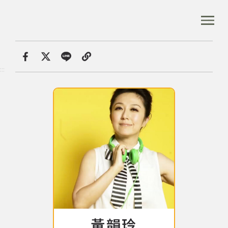
跳
到
:::
全站搜尋
主
要
內
首頁
音樂人口述歷史
黃韻玲
容
首頁
分享
:::
區
塊
音樂資料庫
音樂人口述歷史
數位典藏
專文專區
黃韻玲