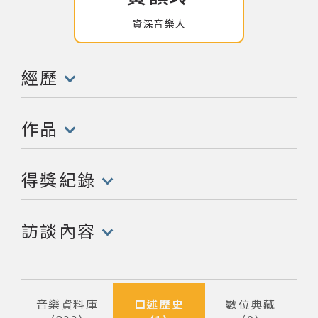
資深音樂人
網站導覽
關於資料庫
經歷
(點擊開啟/收合以下內容)
音樂空間
作品
(點擊開啟/收合以下內容)
音樂獎項
得獎紀錄
組織協會
(點擊開啟/收合以下內容)
訪談內容
曲目統計表
(點擊開啟/收合以下內容)
臺北流行音樂中心
音樂資料庫
口述歷史
數位典藏
隱私權保護政策
筆資料
筆資料
筆資料