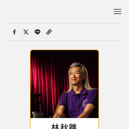
跳
到
:::
全站搜尋
主
要
內
首頁
音樂人口述歷史
林秋離
容
首頁
分享
:::
區
塊
音樂資料庫
音樂人口述歷史
數位典藏
專文專區
林秋離