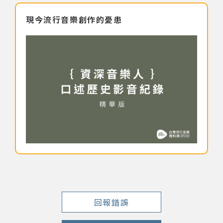
現今流行音樂創作的憂患
著作權及免責聲明
回報錯誤