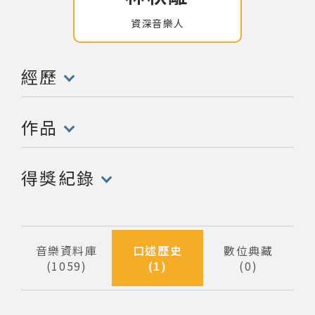
資深音樂人
網站導覽
關於資料庫
經歷
(點擊開啟/收合以下內容)
音樂空間
作品
(點擊開啟/收合以下內容)
音樂獎項
得獎紀錄
組織協會
(點擊開啟/收合以下內容)
曲目統計表
音樂資料庫
口述歷史
數位典藏
1059
1
0
筆資料
筆資料
筆資料
臺北流行音樂中心
隱私權保護政策