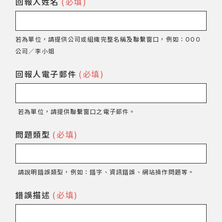
回報人姓名
(必填)
網站導覽
若為單位，請提供公司或組織完整名稱及聯繫窗口，例如：OOO
關於資料庫
公司／李小姐
回報人電子郵件
(必填)
音樂空間
音樂獎項
若為單位，請提供聯繫窗口之電子郵件。
組織協會
問題類型
(必填)
曲目統計表
請說明錯誤類型，例如：錯字、資訊錯誤、網站操作問題等。
臺北流行音樂中心
錯誤描述
(必填)
隱私權保護政策