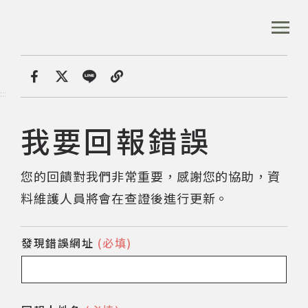
跳
到
:::
全站搜尋
主
要
內
首頁
我要回報錯誤
容
首頁
分享
:::
區
塊
我要回報錯誤
音樂資料庫
您的回饋對我們非常重要，感謝您的協助，資
音樂人口述歷史
料維護人員將會在查證後進行更新。
數位典藏
發現錯誤網址
(必填)
專文專區