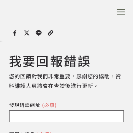
跳
到
:::
全站搜尋
主
要
內
首頁
我要回報錯誤
容
首頁
分享
:::
區
塊
我要回報錯誤
音樂資料庫
您的回饋對我們非常重要，感謝您的協助，資
音樂人口述歷史
料維護人員將會在查證後進行更新。
數位典藏
發現錯誤網址
(必填)
專文專區