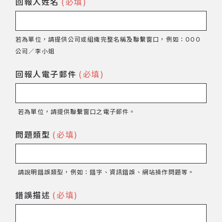
回報人姓名
(必填)
網站導覽
若為單位，請提供公司或組織完整名稱及聯繫窗口，例如：OOO
關於資料庫
公司／李小姐
回報人電子郵件
(必填)
音樂空間
音樂獎項
若為單位，請提供聯繫窗口之電子郵件。
組織協會
問題類型
(必填)
曲目統計表
請說明錯誤類型，例如：錯字、資訊錯誤、網站操作問題等。
臺北流行音樂中心
錯誤描述
(必填)
隱私權保護政策