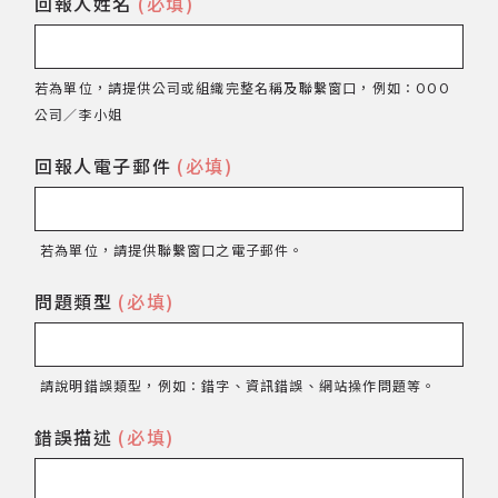
回報人姓名
(必填)
網站導覽
若為單位，請提供公司或組織完整名稱及聯繫窗口，例如：OOO
關於資料庫
公司／李小姐
回報人電子郵件
(必填)
音樂空間
音樂獎項
若為單位，請提供聯繫窗口之電子郵件。
組織協會
問題類型
(必填)
曲目統計表
請說明錯誤類型，例如：錯字、資訊錯誤、網站操作問題等。
臺北流行音樂中心
錯誤描述
(必填)
隱私權保護政策