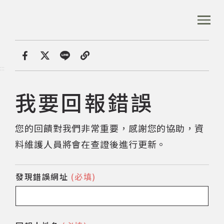
跳
到
:::
全站搜尋
主
要
內
首頁
我要回報錯誤
容
首頁
分享
:::
區
塊
我要回報錯誤
音樂資料庫
您的回饋對我們非常重要，感謝您的協助，資
音樂人口述歷史
料維護人員將會在查證後進行更新。
數位典藏
發現錯誤網址
(必填)
專文專區