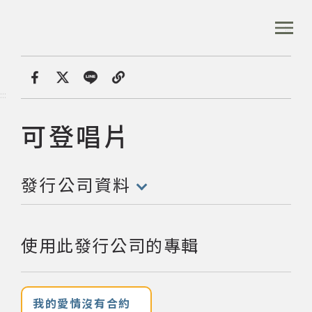
跳
到
:::
全站搜尋
主
要
內
首頁
發行公司
可登唱片
容
首頁
分享
:::
區
塊
可登唱片
發行公司:
音樂資料庫
發行公司資料
音樂人口述歷史
(點擊開啟/收合以下內容)
數位典藏
使用此發行公司的專輯
專文專區
我的愛情沒有合約