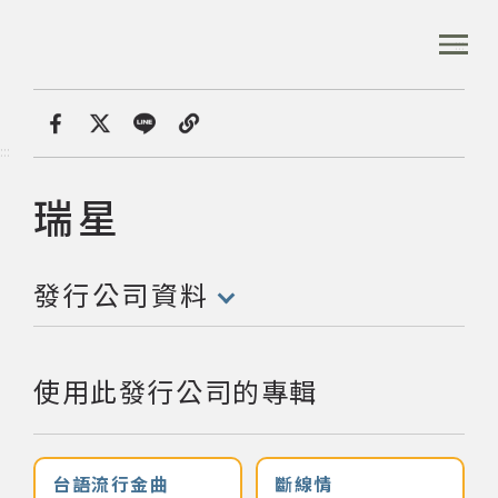
跳
到
:::
全站搜尋
主
要
內
首頁
發行公司
瑞星
容
首頁
分享
:::
區
塊
瑞星
發行公司:
音樂資料庫
發行公司資料
音樂人口述歷史
(點擊開啟/收合以下內容)
數位典藏
使用此發行公司的專輯
專文專區
台語流行金曲
斷線情