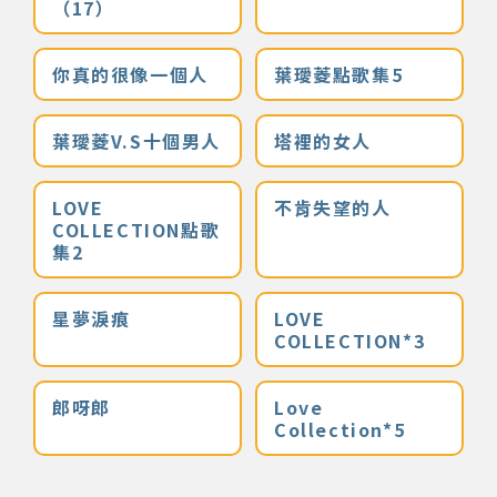
（17）
網站導覽
你真的很像一個人
葉璦菱點歌集5
關於資料庫
葉璦菱V.S十個男人
塔裡的女人
音樂空間
LOVE
不肯失望的人
COLLECTION點歌
音樂獎項
集2
組織協會
星夢淚痕
LOVE
COLLECTION*3
曲目統計表
郎呀郎
Love
臺北流行音樂中心
Collection*5
隱私權保護政策